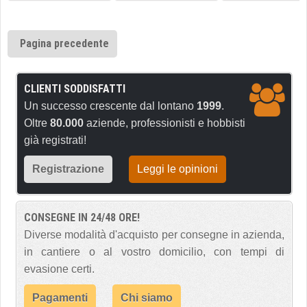
Pagina precedente
CLIENTI SODDISFATTI
Un successo crescente dal lontano
1999
.
Oltre
80.000
aziende, professionisti e hobbisti
già registrati!
Registrazione
Leggi le opinioni
CONSEGNE IN 24/48 ORE!
Diverse modalità d'acquisto per consegne in azienda,
in cantiere o al vostro domicilio, con tempi di
evasione certi.
Pagamenti
Chi siamo