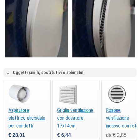
Oggetti simili, sostitutivi o abbinabili
Aspiratore
Griglia ventilazione
Rosone
elettrico elicoidale
con dosatore
ventilazione
per condotti
17x14cm
incasso con rete
AA100T
€ 28,01
€ 6,44
da € 2,85