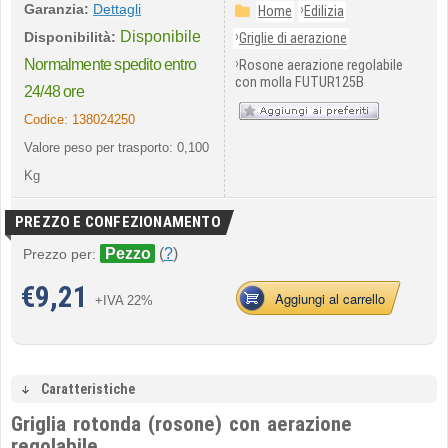
Garanzia:
Dettagli
›
Home
Edilizia
Disponibile
›
Disponibilità:
Griglie di aerazione
›
Normalmente spedito entro
Rosone aerazione regolabile
con molla FUTUR125B
24/48 ore
Codice:
138024250
Valore peso per trasporto: 0,100
Kg
PREZZO E CONFEZIONAMENTO
Pezzo
(
?
)
Prezzo per:
€
9,21
Aggiungi al carrello
+IVA 22%
Caratteristiche
Griglia rotonda (rosone) con aerazione
regolabile