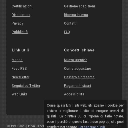
Certificazioni
Gestione spedizioni
Disclaimers
Ricerca interna
Privacy
Contatti
Pubblicità
FAQ
Link utili
Concetti chiave
Mappa
Nuovo utente?
Feed RSS
Come acquistare
NewsLetter
Passato e presente
Seguici su Twitter
Pagamenti sicuri
Web Links
Accessibilità
Come quasi tutti i siti web, utilizziamo i cookie per
aiutarci a migliorare il sito ed erogare servizi di
qualità. La direttiva UE ci impone di farlo notare,
ecco il perchè di questo fastidioso pop-up, che puoi
© 1999-2026 | P.Iva 01721210308 | Tutti i componenti, marchi, nomi commerciali o
chiudere per sempre.
Per saperne di più