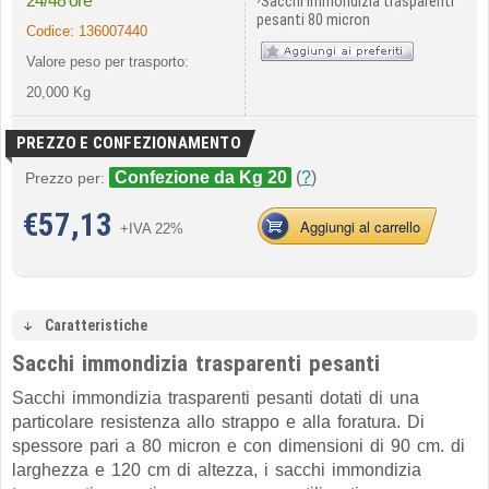
24/48 ore
Sacchi immondizia trasparenti
pesanti 80 micron
Codice:
136007440
Valore peso per trasporto:
20,000 Kg
PREZZO E CONFEZIONAMENTO
Confezione da Kg 20
(
?
)
Prezzo per:
€
57,13
Aggiungi al carrello
+IVA 22%
Caratteristiche
Sacchi immondizia trasparenti pesanti
Sacchi immondizia trasparenti pesanti dotati di una
particolare resistenza allo strappo e alla foratura. Di
spessore pari a 80 micron e con dimensioni di 90 cm. di
larghezza e 120 cm di altezza, i sacchi immondizia