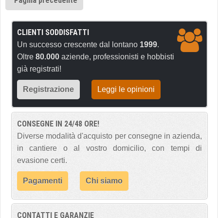
Pagina precedente
CLIENTI SODDISFATTI
Un successo crescente dal lontano
1999
.
Oltre
80.000
aziende, professionisti e hobbisti
già registrati!
Registrazione
Leggi le opinioni
CONSEGNE IN 24/48 ORE!
Diverse modalità d'acquisto per consegne in azienda,
in cantiere o al vostro domicilio, con tempi di
evasione certi.
Pagamenti
Chi siamo
CONTATTI E GARANZIE