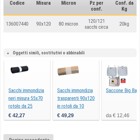
Codice
Misura
Micron
Pz per
Conf. da
conf.
Kg
120/121
136007440
90x120
80 micron
20kg
sacchi circa
Oggetti simili, sostitutivi o abbinabili
Sacchi immondizia
Sacchi immondizia
Saccone Big Bag
neri misura 55x70
trasparenti 90x120
rotolo da 25
in rotoli da 10
sacchetti
sacchi
€ 42,27
€ 49,29
da € 12,46