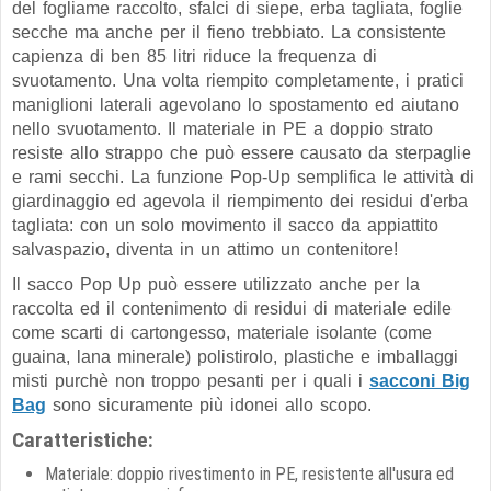
del fogliame raccolto, sfalci di siepe, erba tagliata, foglie
secche ma anche per il fieno trebbiato. La consistente
capienza di ben 85 litri riduce la frequenza di
svuotamento. Una volta riempito completamente, i pratici
maniglioni laterali agevolano lo spostamento ed aiutano
nello svuotamento. Il materiale in PE a doppio strato
resiste allo strappo che può essere causato da sterpaglie
e rami secchi. La funzione Pop-Up semplifica le attività di
giardinaggio ed agevola il riempimento dei residui d'erba
tagliata: con un solo movimento il sacco da appiattito
salvaspazio, diventa in un attimo un contenitore!
Il sacco Pop Up può essere utilizzato anche per la
raccolta ed il contenimento di residui di materiale edile
come scarti di cartongesso, materiale isolante (come
guaina, lana minerale) polistirolo, plastiche e imballaggi
misti purchè non troppo pesanti per i quali i
sacconi Big
Bag
sono sicuramente più idonei allo scopo.
Caratteristiche:
Materiale: doppio rivestimento in PE, resistente all'usura ed