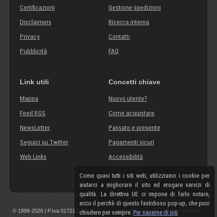
Certificazioni
Gestione spedizioni
Disclaimers
Ricerca interna
Privacy
Contatti
Pubblicità
FAQ
Link utili
Concetti chiave
Mappa
Nuovo utente?
Feed RSS
Come acquistare
NewsLetter
Passato e presente
Seguici su Twitter
Pagamenti sicuri
Web Links
Accessibilità
Come quasi tutti i siti web, utilizziamo i cookie per
aiutarci a migliorare il sito ed erogare servizi di
qualità. La direttiva UE ci impone di farlo notare,
ecco il perchè di questo fastidioso pop-up, che puoi
© 1999-2026 | P.Iva 01721210308 | Tutti i componenti, marchi, nomi commerciali o
chiudere per sempre.
Per saperne di più