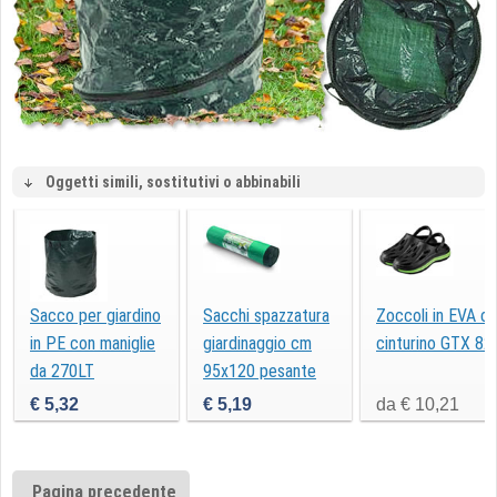
Oggetti simili, sostitutivi o abbinabili
Sacco per giardino
Sacchi spazzatura
Zoccoli in EVA c
in PE con maniglie
giardinaggio cm
cinturino GTX 82
da 270LT
95x120 pesante
verde 8pz
€ 5,32
€ 5,19
da € 10,21
Pagina precedente