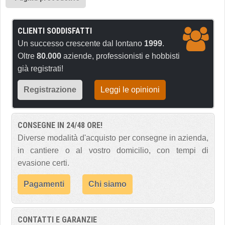
CLIENTI SODDISFATTI
Un successo crescente dal lontano
1999
.
Oltre
80.000
aziende, professionisti e hobbisti
già registrati!
Registrazione
Leggi le opinioni
CONSEGNE IN 24/48 ORE!
Diverse modalità d'acquisto per consegne in azienda,
in cantiere o al vostro domicilio, con tempi di
evasione certi.
Pagamenti
Chi siamo
CONTATTI E GARANZIE