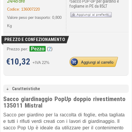
›
24/48 ore
Sacco POP-UP per giardino e
fogliame in PE da 85LT
Codice:
136007220
Valore peso per trasporto: 0,800
Kg
PREZZO E CONFEZIONAMENTO
Pezzo
(
?
)
Prezzo per:
€
10,32
Aggiungi al carrello
+IVA 22%
Caratteristiche
Sacco giardinaggio PopUp doppio rivestimento
135011 Mistral
Sacco per giardino per la raccolta di foglie, erba tagliata
e tutti i rifiuti verdi creati con i lavori di giardinaggio. Il
sacco Pop Up è ideale da utilizzare per il contenimento