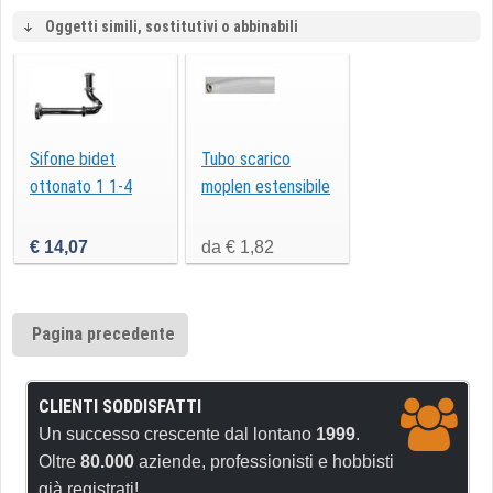
Oggetti simili, sostitutivi o abbinabili
Sifone bidet
Tubo scarico
ottonato 1 1-4
moplen estensibile
€ 14,07
da € 1,82
Pagina precedente
CLIENTI SODDISFATTI
Un successo crescente dal lontano
1999
.
Oltre
80.000
aziende, professionisti e hobbisti
già registrati!