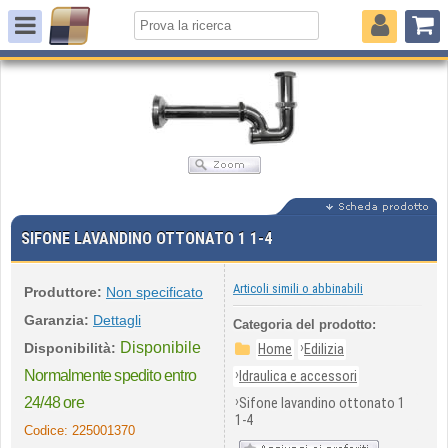
SIFONE LAVANDINO OTTONATO 1 1-4
Articoli simili o abbinabili
Produttore:
Non specificato
Garanzia:
Dettagli
Categoria del prodotto:
Disponibile
›
Disponibilità:
Home
Edilizia
›
Normalmente spedito entro
Idraulica e accessori
›
24/48 ore
Sifone lavandino ottonato 1
1-4
Codice:
225001370