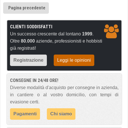
Pagina precedente
CLIENTI SODDISFATTI
Un successo crescente dal lontano
1999
.
Oltre
80.000
aziende, professionisti e hobbisti
già registrati!
Registrazione
Leggi le opinioni
CONSEGNE IN 24/48 ORE!
Diverse modalità d'acquisto per consegne in azienda,
in cantiere o al vostro domicilio, con tempi di
evasione certi.
Pagamenti
Chi siamo