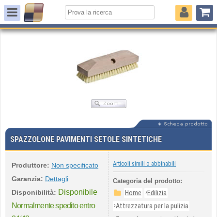
SPAZZOLONE PAVIMENTI SETOLE SINTETICHE
Articoli simili o abbinabili
Produttore:
Non specificato
Garanzia:
Dettagli
Categoria del prodotto:
Disponibile
›
Disponibilità:
Home
Edilizia
›
Normalmente spedito entro
Attrezzatura per la pulizia