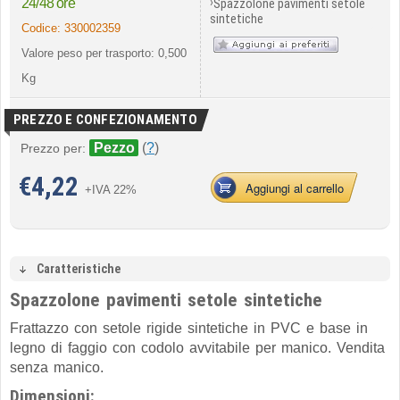
›
24/48 ore
Spazzolone pavimenti setole
sintetiche
Codice:
330002359
Valore peso per trasporto: 0,500
Kg
PREZZO E CONFEZIONAMENTO
Pezzo
(
?
)
Prezzo per:
€
4,22
Aggiungi al carrello
+IVA 22%
Caratteristiche
Spazzolone pavimenti setole sintetiche
Frattazzo con setole rigide sintetiche in PVC e base in
legno di faggio con codolo avvitabile per manico. Vendita
senza manico.
Dimensioni: