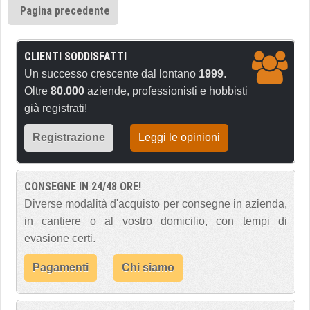
Pagina precedente
CLIENTI SODDISFATTI
Un successo crescente dal lontano
1999
.
Oltre
80.000
aziende, professionisti e hobbisti
già registrati!
Registrazione
Leggi le opinioni
CONSEGNE IN 24/48 ORE!
Diverse modalità d'acquisto per consegne in azienda,
in cantiere o al vostro domicilio, con tempi di
evasione certi.
Pagamenti
Chi siamo