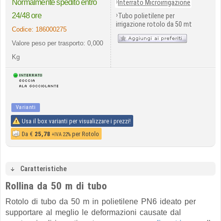
›
Normalmente spedito entro
Interrato Microirrigazione
›
24/48 ore
Tubo polietilene per
irrigazione rotolo da 50 mt
Codice:
186000275
Valore peso per trasporto: 0,000
Kg
Varianti
Usa il box varianti per visualizzare i prezzi!
Da
€
25,78
per Rotolo
+IVA 22%
Caratteristiche
Rollina da 50 m di tubo
Rotolo di tubo da 50 m in polietilene PN6 ideato per
supportare al meglio le deformazioni causate dal