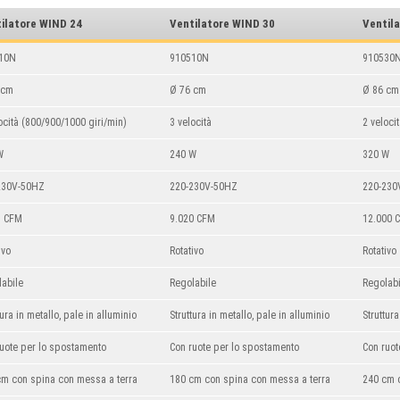
ilatore WIND 24
Ventilatore
WIND 30
Ventil
10N
910510N
910530
 cm
Ø 76 cm
Ø 86 cm
ocità
(800/900/1000 giri/min)
3 velocità
2 veloci
W
240 W
320 W
230V-50HZ
220-230V-50HZ
220-230
7 CFM
9.020 CFM
12.000 
ivo
Rotativo
Rotativo
labile
Regolabile
Regolabi
tura in metallo, pale in alluminio
Struttura in metallo, pale in alluminio
Struttura
ruote per lo spostamento
Con ruote per lo spostamento
Con ruot
cm con spina con messa a terra
180 cm con spina con messa a terra
240 cm 