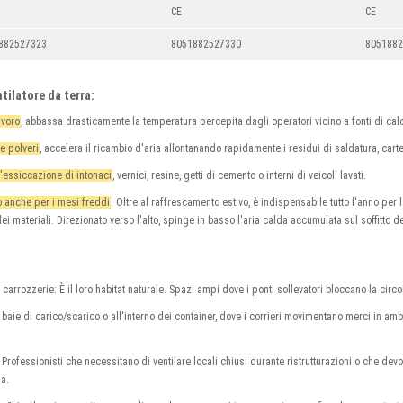
CE
CE
882527323
8051882527330
805188
ntilatore da terra:
avoro
, abbassa drasticamente la temperatura percepita dagli operatori vicino a fonti di cal
e polveri
, accelera il ricambio d'aria allontanando rapidamente i residui di saldatura, cart
l'essiccazione di intonaci
, vernici, resine, getti di cemento o interni di veicoli lavati.
o anche per i mesi freddi
. Oltre al raffrescamento estivo, è indispensabile tutto l'anno per l
ei materiali. Direzionato verso l'alto, spinge in basso l'aria calda accumulata sul soffitto d
 carrozzerie: È il loro habitat naturale. Spazi ampi dove i ponti sollevatori bloccano la circo
e baie di carico/scarico o all'interno dei container, dove i corrieri movimentano merci in amb
: Professionisti che necessitano di ventilare locali chiusi durante ristrutturazioni o che dev
sa.