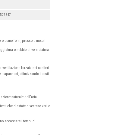
2527347
ore come forni, presse o motori.
eggiatura o nebbie di verniciatura.
a ventilazione forzata nei cantieri
ei capannoni, ottimizzando i costi
lazione naturale dell'aria.
ienti che d'estate diventano veri e
ono accorciare i tempi di