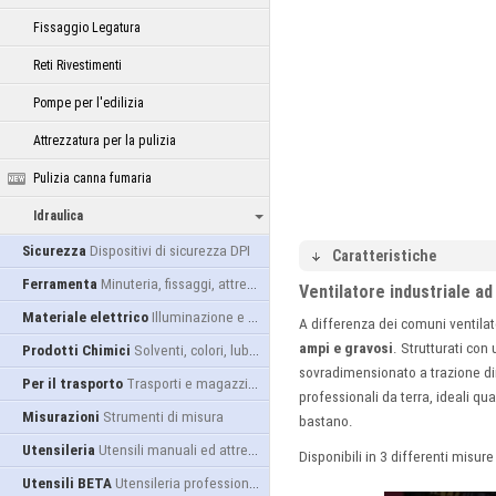
Fissaggio Legatura
Reti Rivestimenti
Pompe per l'edilizia
Attrezzatura per la pulizia
Pulizia canna fumaria
Idraulica
Sicurezza
Dispositivi di sicurezza DPI
Caratteristiche
Ferramenta
Minuteria, fissaggi, attrezzatura
Ventilatore industriale ad
Materiale elettrico
Illuminazione e alimentazione
A differenza dei comuni ventilato
ampi e gravosi
. Strutturati co
Prodotti Chimici
Solventi, colori, lubrificanti...
sovradimensionato a trazione di
Per il trasporto
Trasporti e magazzino
professionali da terra, ideali qu
Misurazioni
Strumenti di misura
bastano.
Utensileria
Utensili manuali ed attrezzature
Disponibili in 3 differenti misure
Utensili BETA
Utensileria professionale