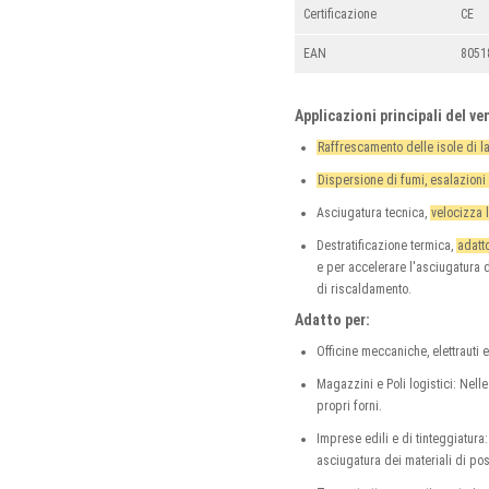
Certificazione
CE
EAN
8051
Applicazioni principali del ve
Raffrescamento delle isole di l
Dispersione di fumi, esalazioni 
Asciugatura tecnica,
velocizza 
Destratificazione termica,
adatt
e per accelerare l'asciugatura d
di riscaldamento.
Adatto per:
Officine meccaniche, elettrauti e
Magazzini e Poli logistici: Nell
propri forni.
Imprese edili e di tinteggiatura
asciugatura dei materiali di po