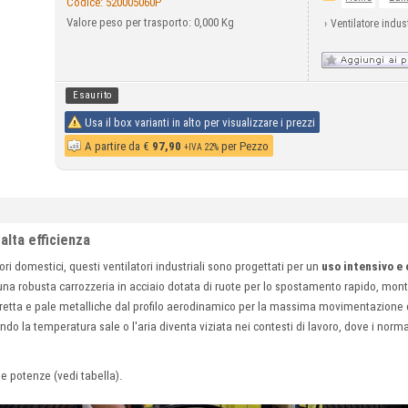
Codice:
520005060P
Valore peso per trasporto: 0,000 Kg
›
Ventilatore indus
Esaurito
Usa il box varianti in alto per visualizzare i prezzi
A partire da
€
97,90
per Pezzo
+IVA 22%
 alta efficienza
ri domestici, questi ventilatori industriali sono progettati per un
uso intensivo e
n una robusta carrozzeria in acciaio dotata di ruote per lo spostamento rapido, mo
retta e pale metalliche dal profilo aerodinamico per la massima movimentazione d'
ando la temperatura sale o l'aria diventa viziata nei contesti di lavoro, dove i nor
 e potenze (vedi tabella).