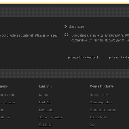
Garanzie
condividete i contenuti attraverso le più
Competenza, assistenza ed affidabilità. Olt
competitivo. Un servizio studiato per chi l
Leggi tutti i Feedback
Le nostre G
apido
Link utili
Concetti chiave
ni di vendita
Mappa
Nuovo utente?
 spedizioni
Feed RSS
Come acquistare
ti
NewsLetter
Passato e presente
interna
Seguici su Twitter
Accessibilità
Web Links
FAQ