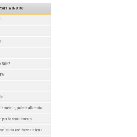
atore
WIND 36
N
tà
V-50HZ
CFM
le
 in metallo, pale in alluminio
e per lo spostamento
con spina con messa a terra