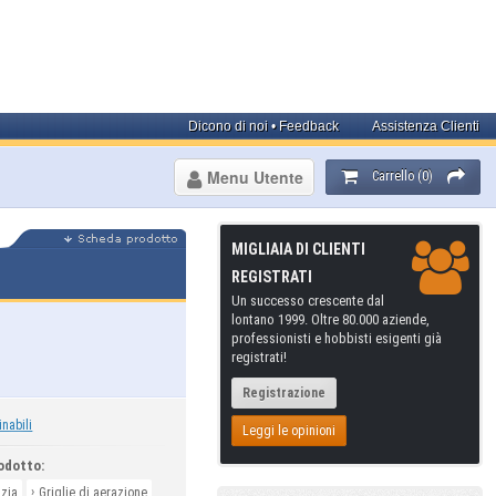
Dicono di noi • Feedback
Assistenza Clienti
Menu Utente
Carrello (0)
MIGLIAIA DI CLIENTI
REGISTRATI
Un successo crescente dal
lontano 1999. Oltre 80.000 aziende,
professionisti e hobbisti esigenti già
registrati!
Registrazione
inabili
Leggi le opinioni
odotto:
›
izia
Griglie di aerazione