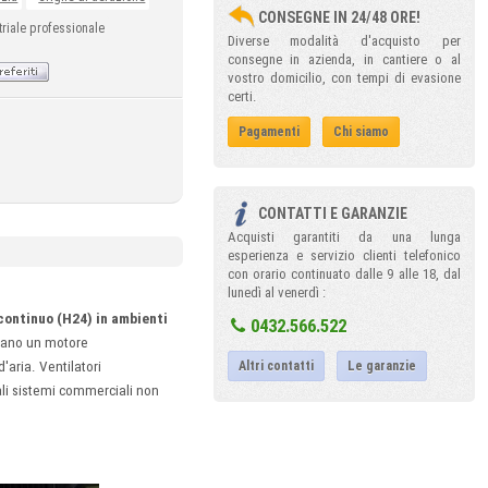
CONSEGNE IN 24/48 ORE!
triale professionale
Diverse modalità d'acquisto per
consegne in azienda, in cantiere o al
vostro domicilio, con tempi di evasione
certi.
Pagamenti
Chi siamo
CONTATTI E GARANZIE
Acquisti garantiti da una lunga
esperienza e servizio clienti telefonico
con orario continuato dalle 9 alle 18, dal
lunedì al venerdì :
 continuo (H24) in ambienti
0432.566.522
ntano un motore
aria. Ventilatori
Altri contatti
Le garanzie
mali sistemi commerciali non