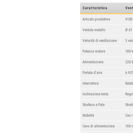
Caratteristica
Vent
Articolo produttore
9105
Ventola metallo
Ø 61
Velocità di ventilazione
3 vel
Potenza motore
180 
Alimentazione
220-
Portata d'aria
6.93
Interruttore
Rotat
Inclinazione testa
Rego
Struttura e Pale
Strut
Mobilità
Con 
Cavo di alimentazione
180 