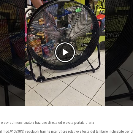
re sovradimensionato a trazione diretta ed elevata portata d'aria
 il mod.910530N) regolabili tramite interruttore rotativo e testa del tamburo inclinabile per di