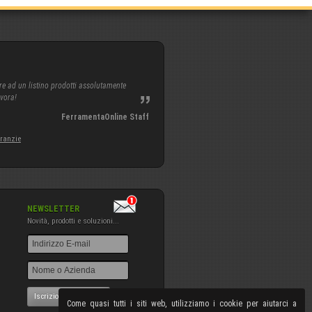
re ad un listino prodotti assolutamente
avora!
FerramentaOnline Staff
aranzie
NEWSLETTER
Novità, prodotti e soluzioni...
Iscrizione NewsLetter
Come quasi tutti i siti web, utilizziamo i cookie per aiutarci a