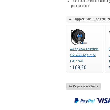
Tensostrutture, eventi e cateri
per il pubblico.
Oggetti simili, sostituti
Avvolgicavo industriale
G
30m cavo 3x2,5 230V
i
FME 14622
1
169,90
€
Pagina precedente