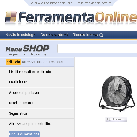
Novità in catalogo
Da non perdere!
Ricerca interna
Acquista per categoria
Edilizia
Attrezzatura ed accessori
Livelli manuali ed elettronici
Livelli laser
Accessori per laser
Dischi diamantati
Segnaletica
Attrezzatura per piastrellisti
Griglie di aerazione