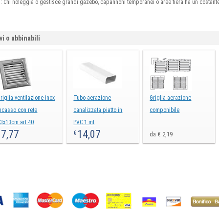
ng: Chi noleggia o gestisce grandi gazebo, capannoni temporanei o aree fiera ha un costant
vi o abbinabili
riglia ventilazione inox
Tubo aerazione
Griglia aerazione
ncasso con rete
canalizzata piatto in
componibile
3x13cm art.40
PVC 1 mt
7,77
14,07
€
€
da € 2,19