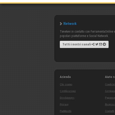
Network
Tenetevi in contatto con FerramentaOnline e 
popolari piattaforme e Social Network.
Tutti i nostri canali
Azienda
Aiuto r
Chi siamo
Condizio
Certificazioni
Gestione
Disclaimers
Pagamen
Privacy
Ricerca 
Pubblicità
Contatti