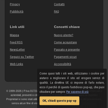
Privacy
Contatti
Pubblicità
FAQ
Link utili
Concetti chiave
Mappa
Nuovo utente?
Feed RSS
Come acquistare
NewsLetter
Passato e presente
Seguici su Twitter
Pagamenti sicuri
Web Links
Accessibilità
Come quasi tutti i siti web, utilizziamo i cookie per
aiutarci a migliorare il sito ed erogare servizi di
qualità. La direttiva UE ci impone di farlo notare,
ecco il perchè di questo fastidioso pop-up, che puoi
© 1999-2026 | P.Iva 01721210308 | Tutti i componenti, marchi, nomi commerciali o
chiudere per sempre.
Per saperne di più
aziendali, presenti o citati all'interno di questo sito appartengono ai rispettivi
Proprietari e sono stati utilizzati a scopo esplicativo ed a beneficio del possessore,
OK, chiudi questo pop-up
senza alcun fine di violazione dei diritti di Copyright.
Maggiori informazioni