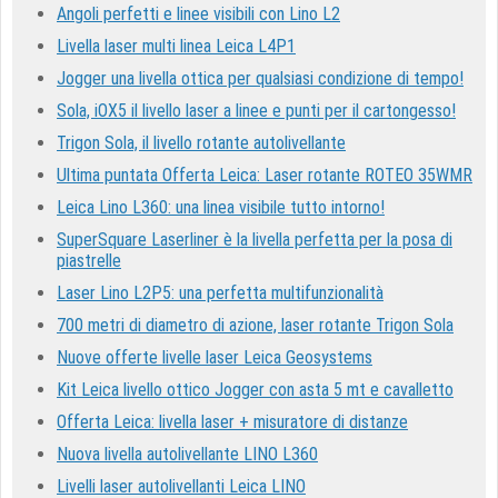
Angoli perfetti e linee visibili con Lino L2
Livella laser multi linea Leica L4P1
Jogger una livella ottica per qualsiasi condizione di tempo!
Sola, iOX5 il livello laser a linee e punti per il cartongesso!
Trigon Sola, il livello rotante autolivellante
Ultima puntata Offerta Leica: Laser rotante ROTEO 35WMR
Leica Lino L360: una linea visibile tutto intorno!
SuperSquare Laserliner è la livella perfetta per la posa di
piastrelle
Laser Lino L2P5: una perfetta multifunzionalità
700 metri di diametro di azione, laser rotante Trigon Sola
Nuove offerte livelle laser Leica Geosystems
Kit Leica livello ottico Jogger con asta 5 mt e cavalletto
Offerta Leica: livella laser + misuratore di distanze
Nuova livella autolivellante LINO L360
Livelli laser autolivellanti Leica LINO