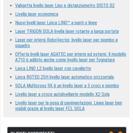
Valigetta livello laser Lino e distanziometro DISTO D2
Livella laser economica
Nuovi livelli laser Leica LINO™ a punti o linee
Laser TRIGON SOLA livella laser rotante a lunga portata
Laser per interni RoboVector, livello laser per piombo e
squadro
Offerta livelli laser AGATEC per interni ed esterni. Il modello
A710 è adibito anche come livello laser per fognature
Leica LINO L2 livello laser con cavalletto
Leica ROTEO 25H livello laser automatico orizzontale
SOLA Multicross 9X è un livello laser a 5 croci e piombo
Livello laser a croce autolivellante modello X2 Sola
Livello laser per la posa di pavimentazioni. Linee laser ben
visibili grazie al livello laser FCL SOLA