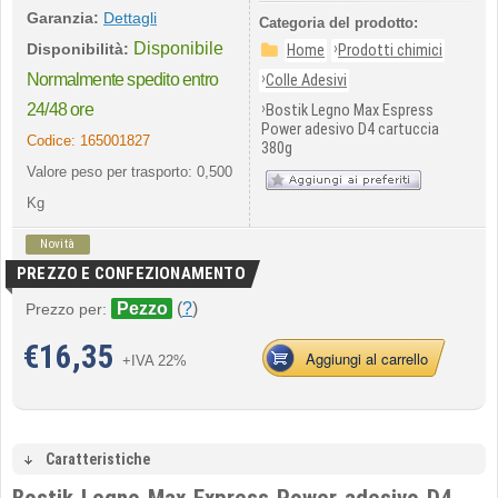
Garanzia:
Dettagli
Categoria del prodotto:
Disponibile
›
Disponibilità:
Home
Prodotti chimici
›
Normalmente spedito entro
Colle Adesivi
›
24/48 ore
Bostik Legno Max Espress
Power adesivo D4 cartuccia
Codice:
165001827
380g
Valore peso per trasporto: 0,500
Kg
Novità
PREZZO E CONFEZIONAMENTO
Pezzo
(
?
)
Prezzo per:
€
16,35
Aggiungi al carrello
+IVA 22%
Caratteristiche