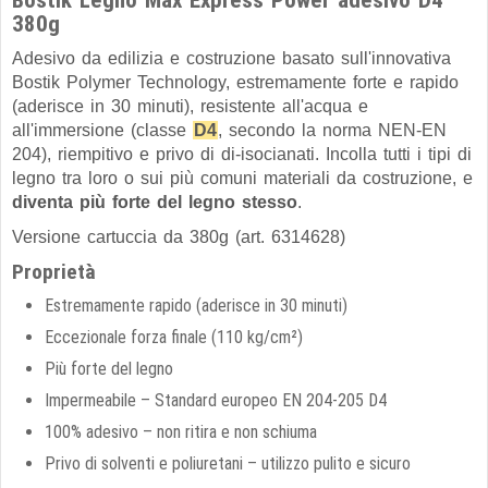
Bostik Legno Max Express Power adesivo D4
380g
Adesivo da edilizia e costruzione basato sull'innovativa
Bostik Polymer Technology, estremamente forte e rapido
(aderisce in 30 minuti), resistente all'acqua e
all'immersione (classe
D4
, secondo la norma NEN-EN
204), riempitivo e privo di di-isocianati. Incolla tutti i tipi di
legno tra loro o sui più comuni materiali da costruzione, e
diventa più forte del legno stesso
.
Versione cartuccia da 380g (art. 6314628)
Proprietà
Estremamente rapido (aderisce in 30 minuti)
Eccezionale forza finale (110 kg/cm²)
Più forte del legno
Impermeabile – Standard europeo EN 204-205 D4
100% adesivo – non ritira e non schiuma
Privo di solventi e poliuretani – utilizzo pulito e sicuro