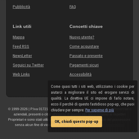
Pubblicità
FAQ
Link utili
Concetti chiave
Mappa
Nuovo utente?
Feed RSS
Come acquistare
NewsLetter
Passato e presente
Seguici su Twitter
Pagamenti sicuri
Web Links
Accessibilità
Come quasi tutti i siti web, utilizziamo i cookie per
aiutarci a migliorare il sito ed erogare servizi di
qualità. La direttiva UE ci impone di farlo notare,
ecco il perchè di questo fastidioso pop-up, che puoi
© 1999-2026 | P.Iva 01721210308 | Tutti i componenti, marchi, nomi commerciali o
chiudere per sempre.
Per saperne di più
aziendali, presenti o citati all'interno di questo sito appartengono ai rispettivi
Proprietari e sono stati utilizzati a scopo esplicativo ed a beneficio del possessore,
OK, chiudi questo pop-up
senza alcun fine di violazione dei diritti di Copyright.
Maggiori informazioni