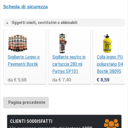
Scheda di sicurezza
Oggetti simili, sostitutivi o abbinabili
Sigillante Legno e
Sigillante neutro in
Colla legno PU
Pavimenti Bostik
cartuccia 280 ml
poliuretano D4
Pattex SP101
Bostik D8095
gr250
da € 5,68
da € 7,40
€ 8,59
Pagina precedente
CLIENTI SODDISFATTI