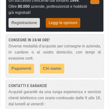
Un successo crescente dal lontano
1999
.
Oltre
80.000
aziende, professionisti e hobbisti
già registrati!
Registrazione
Leggi le opinioni
CONSEGNE IN 24/48 ORE!
Diverse modalità d'acquisto per consegne in azienda,
in cantiere o al vostro domicilio, con tempi di
evasione certi.
Pagamenti
Chi siamo
CONTATTI E GARANZIE
Acquisti garantiti da una lunga esperienza e servizio
clienti telefonico con orario continuato dalle 9 alle 18,
dal lunedì al venerdì :