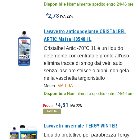
Disponibile
Normalmente spedito entro 24/48 ore
2,73
€
IVA 22%
Lavavetro anticongelante CRISTALBEL
ARTIC Mafra H0548 1L
Cristalbel Artic -70°C 1L è un liquido
detergente concentrato e pronto all'uso,
elimina tracce di smog dai vetri auto
senza lasciare strisce o aloni, non gela
nella vaschetta tergicristallo
Marca:
MA-FRA
Disponibile
Normalmente spedito entro 24/48 ore
4,51
€
Pezzo
IVA 22%
Novità
Lavavetri invernale TERGY WINTER
Liquido protettivo per parabrezza Tergy