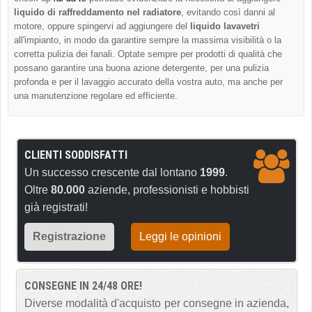
liquido di raffreddamento nel radiatore
, evitando così danni al
motore, oppure spingervi ad aggiungere del
liquido lavavetri
all'impianto, in modo da garantire sempre la massima visibilità o la
corretta pulizia dei fanali. Optate sempre per prodotti di qualità che
possano garantire una buona azione detergente, per una pulizia
profonda e per il lavaggio accurato della vostra auto, ma anche per
una manutenzione regolare ed efficiente.
CLIENTI SODDISFATTI
Un successo crescente dal lontano
1999
.
Oltre
80.000
aziende, professionisti e hobbisti
già registrati!
Registrazione
Leggi le opinioni
CONSEGNE IN 24/48 ORE!
Diverse modalità d'acquisto per consegne in azienda,