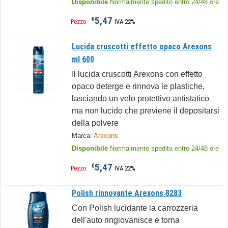
Disponibile
Normalmente spedito entro 24/48 ore
5,47
€
Pezzo
IVA 22%
Lucida cruscotti effetto opaco Arexons
ml 600
Il lucida cruscotti Arexons con effetto
opaco deterge e rinnova le plastiche,
lasciando un velo protettivo antistatico
ma non lucido che previene il depositarsi
della polvere
Marca:
Arexons
Disponibile
Normalmente spedito entro 24/48 ore
5,47
€
Pezzo
IVA 22%
Polish rinnovante Arexons 8283
Con Polish lucidante la carrozzeria
dell'auto ringiovanisce e torna