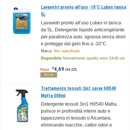
Lavavetri pronto all'uso -10°C Lubex tanica
5L
Lavavetri pronto all'uso Lubex in tanica
da 5L. Detergente liquido anticongelante
per parabrezza auto, sgrassa senza aloni
e protegge dal gelo fino a -10°C.
Marca:
Non specificato
Disponibile
Normalmente spedito entro 24/48 ore
4,69
€
Pezzo
IVA 22%
Novità
Trattamento tessuti 3in1 spray H0540
Mafra 500ml
Detergente tessuti 3in1 H0540 Mafra,
pulisce in profondità interni auto e
tappezzeria in tessuto o Alcantara,
eliminando macchie, cattivi odori e