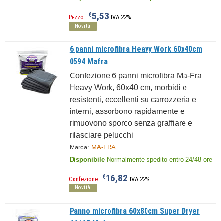
5,53
€
Pezzo
IVA 22%
Novità
6 panni microfibra Heavy Work 60x40cm
0594 Mafra
Confezione 6 panni microfibra Ma-Fra
Heavy Work, 60x40 cm, morbidi e
resistenti, eccellenti su carrozzeria e
interni, assorbono rapidamente e
rimuovono sporco senza graffiare e
rilasciare pelucchi
Marca:
MA-FRA
Disponibile
Normalmente spedito entro 24/48 ore
16,82
€
Confezione
IVA 22%
Novità
Panno microfibra 60x80cm Super Dryer