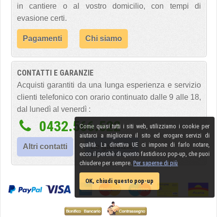
in cantiere o al vostro domicilio, con tempi di
evasione certi.
Pagamenti
Chi siamo
CONTATTI E GARANZIE
Acquisti garantiti da una lunga esperienza e servizio
clienti telefonico con orario continuato dalle 9 alle 18,
dal lunedì al venerdì :
0432.566.522
Come quasi tutti i siti web, utilizziamo i cookie per
aiutarci a migliorare il sito ed erogare servizi di
qualità. La direttiva UE ci impone di farlo notare,
Altri contatti
Le garanzie
ecco il perchè di questo fastidioso pop-up, che puoi
chiudere per sempre.
Per saperne di più
OK, chiudi questo pop-up