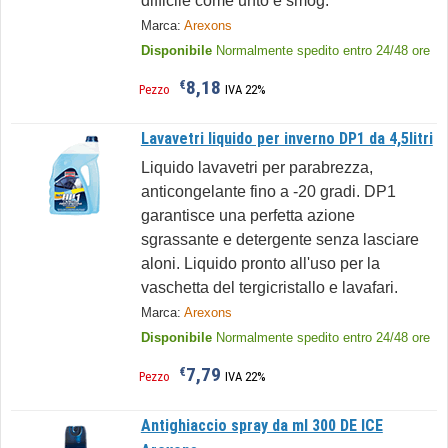
difficile come unto e smog.
Marca:
Arexons
Disponibile
Normalmente spedito entro 24/48 ore
8,18
€
Pezzo
IVA 22%
Lavavetri liquido per inverno DP1 da 4,5litri
Liquido lavavetri per parabrezza,
anticongelante fino a -20 gradi. DP1
garantisce una perfetta azione
sgrassante e detergente senza lasciare
aloni. Liquido pronto all'uso per la
vaschetta del tergicristallo e lavafari.
Marca:
Arexons
Disponibile
Normalmente spedito entro 24/48 ore
7,79
€
Pezzo
IVA 22%
Antighiaccio spray da ml 300 DE ICE