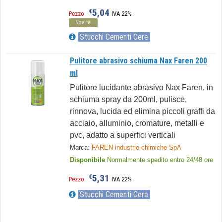
5,04
€
Pezzo
IVA 22%
Novità
Stucchi Cementi Cere
Pulitore abrasivo schiuma Nax Faren 200
ml
Pulitore lucidante abrasivo Nax Faren, in
schiuma spray da 200ml, pulisce,
rinnova, lucida ed elimina piccoli graffi da
acciaio, alluminio, cromature, metalli e
pvc, adatto a superfici verticali
Marca:
FAREN industrie chimiche SpA
Disponibile
Normalmente spedito entro 24/48 ore
5,31
€
Pezzo
IVA 22%
Stucchi Cementi Cere