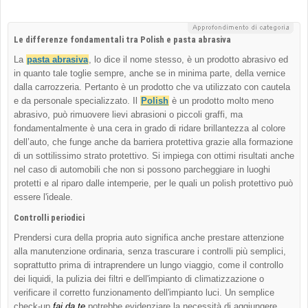
Le differenze fondamentali tra Polish e pasta abrasiva
La
pasta abrasiva
, lo dice il nome stesso, è un prodotto abrasivo ed
in quanto tale toglie sempre, anche se in minima parte, della vernice
dalla carrozzeria. Pertanto è un prodotto che va utilizzato con cautela
e da personale specializzato. Il
Polish
è un prodotto molto meno
abrasivo, può rimuovere lievi abrasioni o piccoli graffi, ma
fondamentalmente è una cera in grado di ridare brillantezza al colore
dell’auto, che funge anche da barriera protettiva grazie alla formazione
di un sottilissimo strato protettivo. Si impiega con ottimi risultati anche
nel caso di automobili che non si possono parcheggiare in luoghi
protetti e al riparo dalle intemperie, per le quali un polish protettivo può
essere l'ideale.
Controlli periodici
Prendersi cura della propria auto significa anche prestare attenzione
alla manutenzione ordinaria, senza trascurare i controlli più semplici,
soprattutto prima di intraprendere un lungo viaggio, come il controllo
dei liquidi, la pulizia dei filtri e dell'impianto di climatizzazione o
verificare il corretto funzionamento dell'impianto luci. Un semplice
check-up
fai da te
potrebbe evidenziare la necessità di aggiungere