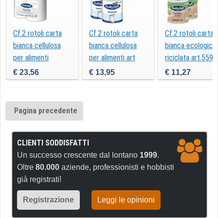
Cf.2 rotoli carta
Cf.2 rotoli carta
Cf.2 rotoli carta
bianca cellulosa
bianca cellulosa
bianca ecologica
per alimenti
per alimenti art
riciclata art.5592
Premium art
55850
€ 23,56
€ 13,95
€ 11,27
57670
Pagina precedente
CLIENTI SODDISFATTI
Un successo crescente dal lontano
1999
.
Oltre
80.000
aziende, professionisti e hobbisti
già registrati!
Registrazione
Leggi le opinioni