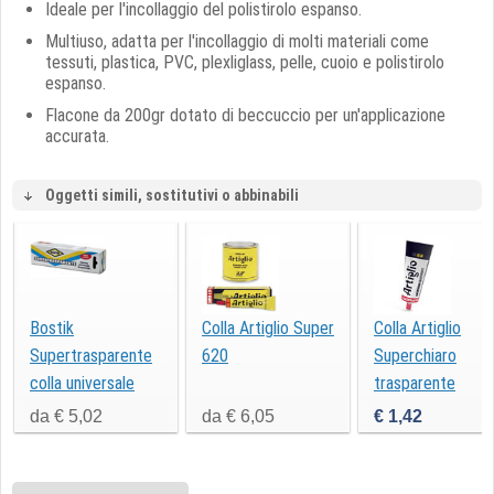
Ideale per l'incollaggio del polistirolo espanso.
Multiuso, adatta per l'incollaggio di molti materiali come
tessuti, plastica, PVC, plexliglass, pelle, cuoio e polistirolo
espanso.
Flacone da 200gr dotato di beccuccio per un'applicazione
accurata.
Oggetti simili, sostitutivi o abbinabili
Bostik
Colla Artiglio Super
Colla Artiglio
Supertrasparente
620
Superchiaro
colla universale
trasparente
tubetto 50ml
da € 5,02
da € 6,05
€ 1,42