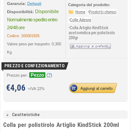
Garanzia:
Dettagli
Categoria del prodotto:
Disponibile
›
Disponibilità:
Home
Prodotti chimici
›
Normalmente spedito entro
Colle Adesivi
›
24/48 ore
Colla Artiglio KindStick
acetovinilica per polistirolo
Codice:
165001926
200gr
Valore peso per trasporto: 0,300
Kg
PREZZO E CONFEZIONAMENTO
Pezzo
(
?
)
Prezzo per:
€
4,06
Aggiungi al carrello
+IVA 22%
Caratteristiche
Colla per polistirolo Artiglio KindStick 200ml