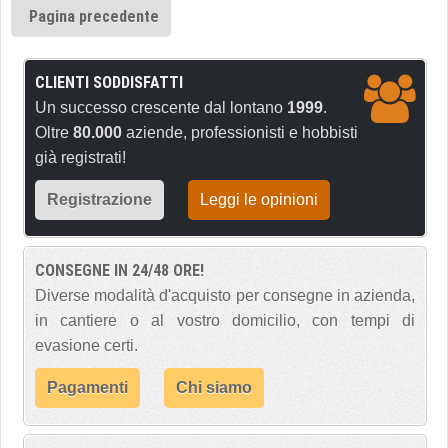
Pagina precedente
CLIENTI SODDISFATTI
Un successo crescente dal lontano
1999
.
Oltre
80.000
aziende, professionisti e hobbisti
già registrati!
Registrazione
Leggi le opinioni
CONSEGNE IN 24/48 ORE!
Diverse modalità d'acquisto per consegne in azienda,
in cantiere o al vostro domicilio, con tempi di
evasione certi.
Pagamenti
Chi siamo