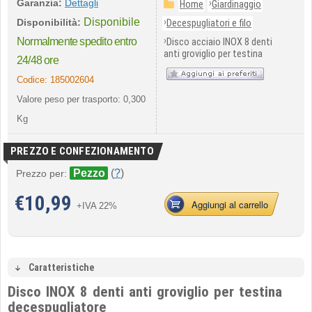
Garanzia:
Dettagli
›
Home
Giardinaggio
Disponibile
›
Disponibilità:
Decespugliatori e filo
›
Normalmente spedito entro
Disco acciaio INOX 8 denti
anti groviglio per testina
24/48 ore
Codice:
185002604
Valore peso per trasporto: 0,300
Kg
PREZZO E CONFEZIONAMENTO
Pezzo
(
?
)
Prezzo per:
€
10,99
Aggiungi al carrello
+IVA 22%
Caratteristiche
Disco INOX 8 denti anti groviglio per testina
decespugliatore