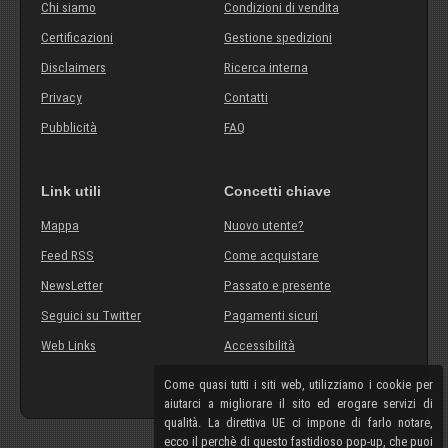
Chi siamo
Condizioni di vendita
Certificazioni
Gestione spedizioni
Disclaimers
Ricerca interna
Privacy
Contatti
Pubblicità
FAQ
Link utili
Concetti chiave
Mappa
Nuovo utente?
Feed RSS
Come acquistare
NewsLetter
Passato e presente
Seguici su Twitter
Pagamenti sicuri
Web Links
Accessibilità
Come quasi tutti i siti web, utilizziamo i cookie per
aiutarci a migliorare il sito ed erogare servizi di
qualità. La direttiva UE ci impone di farlo notare,
ecco il perchè di questo fastidioso pop-up, che puoi