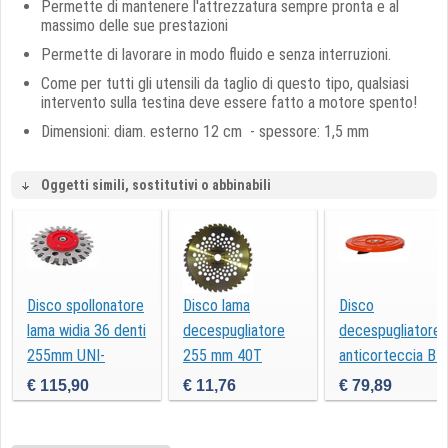
Permette di mantenere l'attrezzatura sempre pronta e al
massimo delle sue prestazioni
Permette di lavorare in modo fluido e senza interruzioni.
Come per tutti gli utensili da taglio di questo tipo, qualsiasi
intervento sulla testina deve essere fatto a motore spento!
Dimensioni: diam. esterno 12 cm - spessore: 1,5 mm
Oggetti simili, sostitutivi o abbinabili
Disco spollonatore
Disco lama
Disco
lama widia 36 denti
decespugliatore
decespugliatore
255mm UNI-
255 mm 40T
anticorteccia B-
SPOLLY
tungsteno
PROTECTOR DA
€ 115,90
€ 11,76
€ 79,89