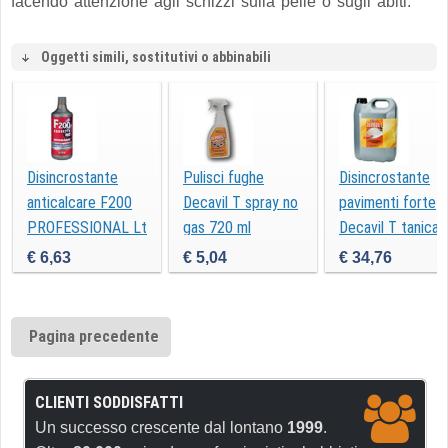
facendo attenzione agli schizzi sulla pelle o sugli abiti.
Oggetti simili, sostitutivi o abbinabili
Disincrostante
Pulisci fughe
Disincrostante
anticalcare F200
Decavil T spray no
pavimenti forte
PROFESSIONAL Lt
gas 720 ml
Decavil T tanica 
1
5
€ 6,63
€ 5,04
€ 34,76
Pagina precedente
CLIENTI SODDISFATTI
Un successo crescente dal lontano
1999
.