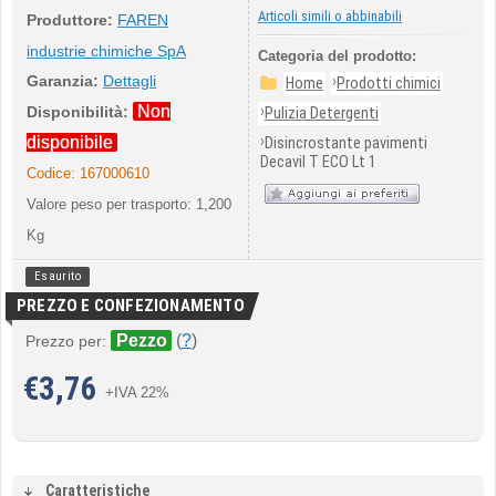
Articoli simili o abbinabili
Produttore:
FAREN
industrie chimiche SpA
Categoria del prodotto:
Garanzia:
Dettagli
›
Home
Prodotti chimici
Non
›
Disponibilità:
Pulizia Detergenti
›
disponibile
Disincrostante pavimenti
Decavil T ECO Lt 1
Codice:
167000610
Valore peso per trasporto: 1,200
Kg
Esaurito
PREZZO E CONFEZIONAMENTO
Pezzo
(
?
)
Prezzo per:
€
3,76
+IVA 22%
Caratteristiche