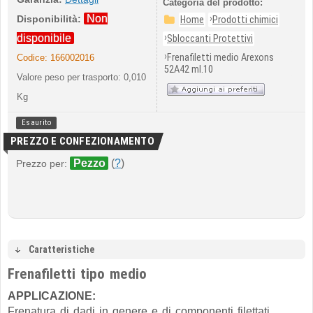
Categoria del prodotto:
Non
›
Disponibilità:
Home
Prodotti chimici
›
disponibile
Sbloccanti Protettivi
›
Frenafiletti medio Arexons
Codice:
166002016
52A42 ml.10
Valore peso per trasporto: 0,010
Kg
Esaurito
PREZZO E CONFEZIONAMENTO
Pezzo
(
?
)
Prezzo per:
Caratteristiche
Frenafiletti tipo medio
APPLICAZIONE:
Frenatura di dadi in genere e di componenti filettati