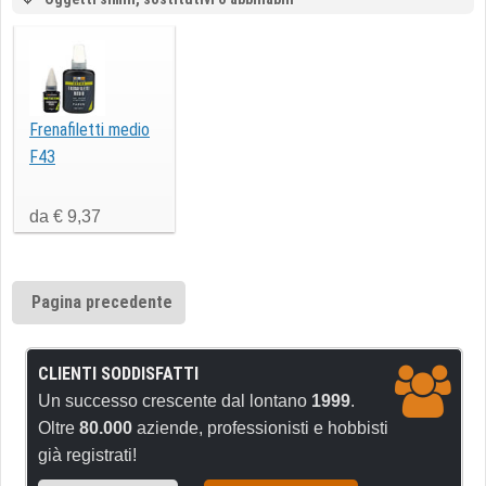
Frenafiletti medio
F43
da € 9,37
Pagina precedente
CLIENTI SODDISFATTI
Un successo crescente dal lontano
1999
.
Oltre
80.000
aziende, professionisti e hobbisti
già registrati!