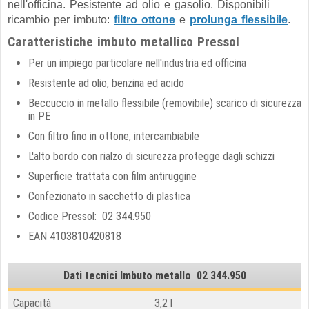
nell'officina. Pesistente ad olio e gasolio. Disponibili
ricambio per imbuto:
filtro ottone
e
prolunga flessibile
.
Caratteristiche imbuto metallico Pressol
Per un impiego particolare nell'industria ed officina
Resistente ad olio, benzina ed acido
Beccuccio in metallo flessibile (removibile) scarico di sicurezza
in PE
Con filtro fino in ottone, intercambiabile
L'alto bordo con rialzo di sicurezza protegge dagli schizzi
Superficie trattata con film antiruggine
Confezionato in sacchetto di plastica
Codice Pressol: 02 344.950
EAN 4103810420818
Dati tecnici Imbuto metallo 02 344.950
Capacità
3,2 l