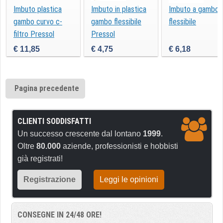
Imbuto plastica
Imbuto in plastica
Imbuto a gambo
gambo curvo c-
gambo flessibile
flessibile
filtro Pressol
Pressol
€ 11,85
€ 4,75
€ 6,18
Pagina precedente
CLIENTI SODDISFATTI
Un successo crescente dal lontano
1999
.
Oltre
80.000
aziende, professionisti e hobbisti
già registrati!
Registrazione
Leggi le opinioni
CONSEGNE IN 24/48 ORE!