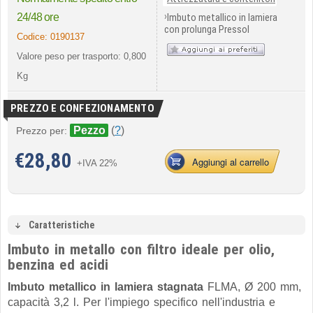
›
24/48 ore
Imbuto metallico in lamiera
con prolunga Pressol
Codice:
0190137
Valore peso per trasporto: 0,800
Kg
PREZZO E CONFEZIONAMENTO
Pezzo
(
?
)
Prezzo per:
€
28,80
Aggiungi al carrello
+IVA 22%
Caratteristiche
Imbuto in metallo con filtro ideale per olio,
benzina ed acidi
Imbuto metallico in lamiera stagnata
FLMA, Ø 200 mm,
capacità 3,2 l. Per l'impiego specifico nell'industria e