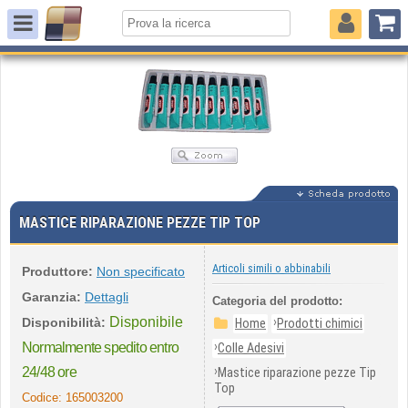
MASTICE RIPARAZIONE PEZZE TIP TOP
Articoli simili o abbinabili
Produttore:
Non specificato
Garanzia:
Dettagli
Categoria del prodotto:
Disponibile
›
Disponibilità:
Home
Prodotti chimici
›
Normalmente spedito entro
Colle Adesivi
›
24/48 ore
Mastice riparazione pezze Tip
Top
Codice:
165003200