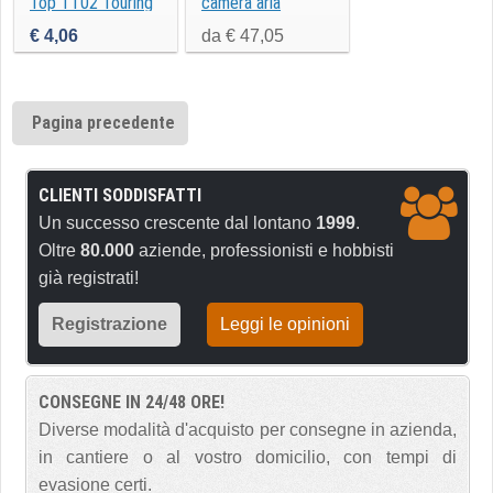
Top TT02 Touring
camera aria
- Kit riparazione
€ 4,06
da € 47,05
foratura
Pagina precedente
CLIENTI SODDISFATTI
Un successo crescente dal lontano
1999
.
Oltre
80.000
aziende, professionisti e hobbisti
già registrati!
Registrazione
Leggi le opinioni
CONSEGNE IN 24/48 ORE!
Diverse modalità d'acquisto per consegne in azienda,
in cantiere o al vostro domicilio, con tempi di
evasione certi.