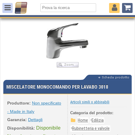
MISCELATORE MONOCOMANDO PER LAVABO 3018
Articoli simili o abbinabili
Produttore:
Non specificato
- Made in Italy
Categoria del prodotto:
Garanzia:
Dettagli
›
Home
Edilizia
Disponibile
›
Disponibilità:
Rubinetteria e valvole