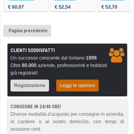
€ 60,07
€ 52,54
€ 53,70
Pagina precedente
CLIENTI SODDISFATTI
Un successo crescente dal lontano
1999
.
Oltre
80.000
aziende, professionisti e hobbisti
già registrati!
Registrazione
Leggi le opinioni
CONSEGNE IN 24/48 ORE!
Diverse modalità d'acquisto per consegne in azienda,
in cantiere o al vostro domicilio, con tempi di
evasione certi.