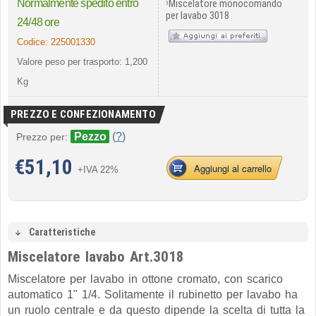
›
Normalmente spedito entro
Miscelatore monocomando
per lavabo 3018
24/48 ore
Codice:
225001330
Valore peso per trasporto: 1,200
Kg
PREZZO E CONFEZIONAMENTO
Pezzo
(
?
)
Prezzo per:
€
51,10
Aggiungi al carrello
+IVA 22%
Caratteristiche
Miscelatore lavabo Art.3018
Miscelatore per lavabo in ottone cromato, con scarico
automatico 1" 1/4. Solitamente il rubinetto per lavabo ha
un ruolo centrale e da questo dipende la scelta di tutta la