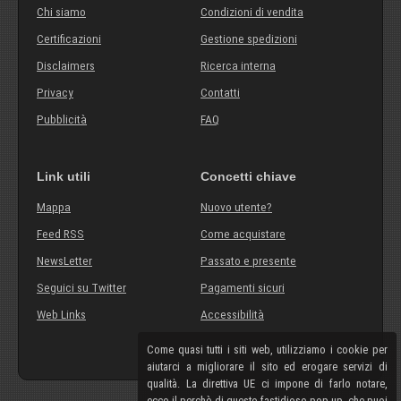
Chi siamo
Condizioni di vendita
Certificazioni
Gestione spedizioni
Disclaimers
Ricerca interna
Privacy
Contatti
Pubblicità
FAQ
Link utili
Concetti chiave
Mappa
Nuovo utente?
Feed RSS
Come acquistare
NewsLetter
Passato e presente
Seguici su Twitter
Pagamenti sicuri
Web Links
Accessibilità
Come quasi tutti i siti web, utilizziamo i cookie per
aiutarci a migliorare il sito ed erogare servizi di
qualità. La direttiva UE ci impone di farlo notare,
ecco il perchè di questo fastidioso pop-up, che puoi