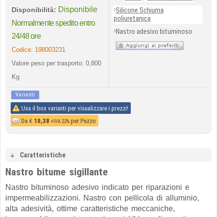
Disponibile
›
Disponibilità:
Silicone Schiuma
poliuretanica
Normalmente spedito entro
›
Nastro adesivo bituminoso
24/48 ore
Codice:
198003231
Valore peso per trasporto: 0,800
Kg
Varianti
Usa il box varianti per visualizzare i prezzi!
Da
€
10,38
per Pezzo
+IVA 22%
Caratteristiche
Nastro bitume sigillante
Nastro bituminoso adesivo indicato per riparazioni e
impermeabilizzazioni. Nastro con pellicola di alluminio,
alta adesività, ottime caratteristiche meccaniche,