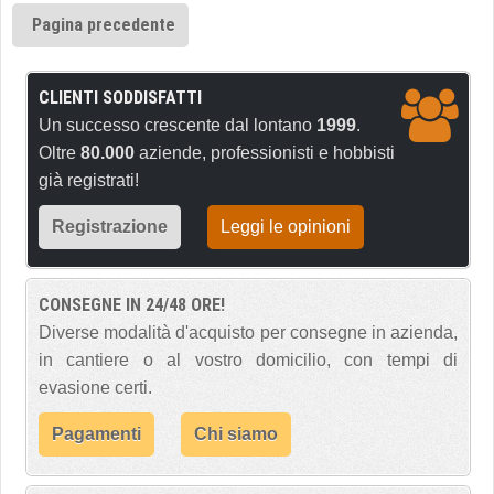
Pagina precedente
CLIENTI SODDISFATTI
Un successo crescente dal lontano
1999
.
Oltre
80.000
aziende, professionisti e hobbisti
già registrati!
Registrazione
Leggi le opinioni
CONSEGNE IN 24/48 ORE!
Diverse modalità d'acquisto per consegne in azienda,
in cantiere o al vostro domicilio, con tempi di
evasione certi.
Pagamenti
Chi siamo