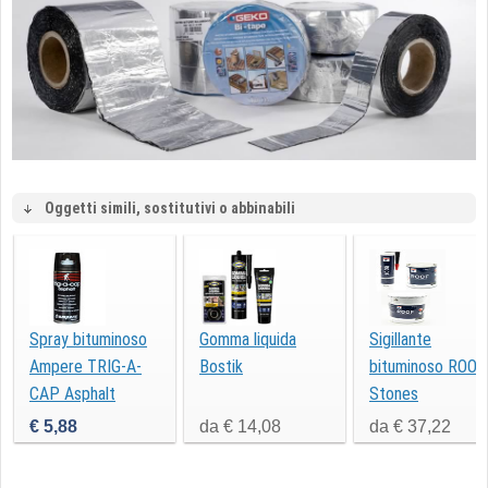
Oggetti simili, sostitutivi o abbinabili
Spray bituminoso
Gomma liquida
Sigillante
Ampere TRIG-A-
Bostik
bituminoso ROOF
CAP Asphalt
Stones
400ml
€ 5,88
da € 14,08
da € 37,22