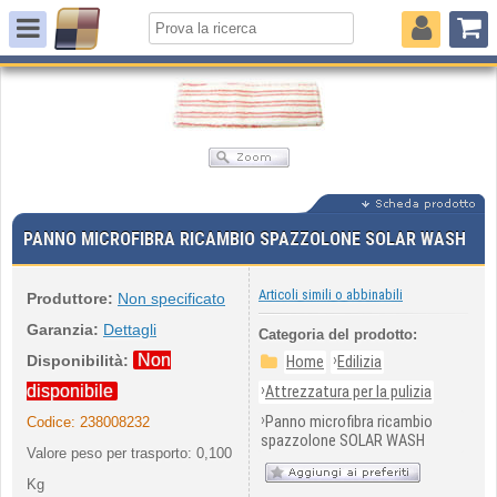
PANNO MICROFIBRA RICAMBIO SPAZZOLONE SOLAR WASH
Articoli simili o abbinabili
Produttore:
Non specificato
Garanzia:
Dettagli
Categoria del prodotto:
Non
›
Disponibilità:
Home
Edilizia
›
disponibile
Attrezzatura per la pulizia
›
Panno microfibra ricambio
Codice:
238008232
spazzolone SOLAR WASH
Valore peso per trasporto: 0,100
Kg