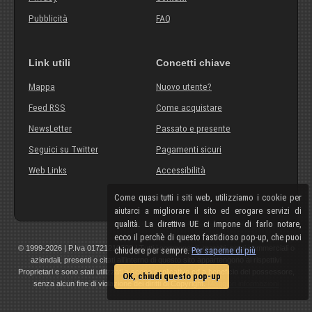
Pubblicità
FAQ
Link utili
Concetti chiave
Mappa
Nuovo utente?
Feed RSS
Come acquistare
NewsLetter
Passato e presente
Seguici su Twitter
Pagamenti sicuri
Web Links
Accessibilità
Come quasi tutti i siti web, utilizziamo i cookie per
aiutarci a migliorare il sito ed erogare servizi di
qualità. La direttiva UE ci impone di farlo notare,
ecco il perchè di questo fastidioso pop-up, che puoi
© 1999-2026 | P.Iva 01721210308 | Tutti i componenti, marchi, nomi commerciali o
chiudere per sempre.
Per saperne di più
aziendali, presenti o citati all'interno di questo sito appartengono ai rispettivi
Proprietari e sono stati utilizzati a scopo esplicativo ed a beneficio del possessore,
OK, chiudi questo pop-up
senza alcun fine di violazione dei diritti di Copyright.
Maggiori informazioni