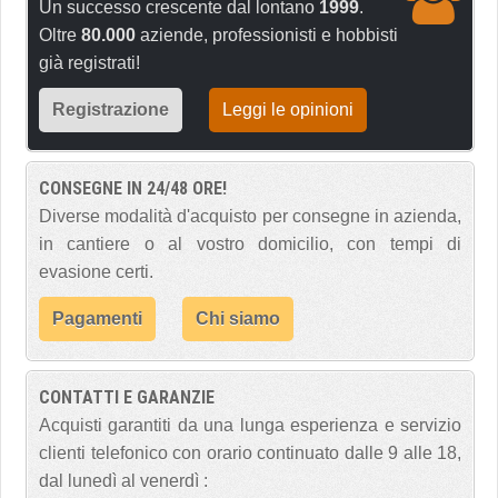
Un successo crescente dal lontano
1999
.
Oltre
80.000
aziende, professionisti e hobbisti
già registrati!
Registrazione
Leggi le opinioni
CONSEGNE IN 24/48 ORE!
Diverse modalità d'acquisto per consegne in azienda,
in cantiere o al vostro domicilio, con tempi di
evasione certi.
Pagamenti
Chi siamo
CONTATTI E GARANZIE
Acquisti garantiti da una lunga esperienza e servizio
clienti telefonico con orario continuato dalle 9 alle 18,
dal lunedì al venerdì :