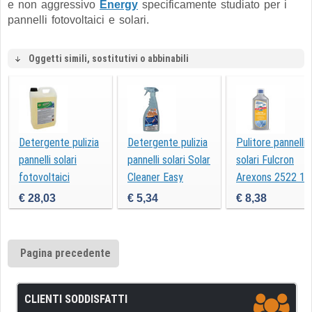
e non aggressivo
Energy
specificamente studiato per i
pannelli fotovoltaici e solari.
Oggetti simili, sostitutivi o abbinabili
Detergente pulizia
Detergente pulizia
Pulitore pannelli
pannelli solari
pannelli solari Solar
solari Fulcron
fotovoltaici
Cleaner Easy
Arexons 2522 1L
ENERGY
€ 28,03
€ 5,34
€ 8,38
concentrato 5 litri
Pagina precedente
CLIENTI SODDISFATTI