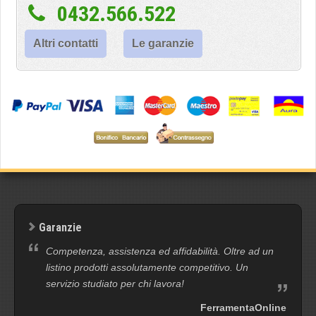
0432.566.522
Altri contatti
Le garanzie
Garanzie
Competenza, assistenza ed affidabilità. Oltre ad un
listino prodotti assolutamente competitivo. Un
servizio studiato per chi lavora!
FerramentaOnline