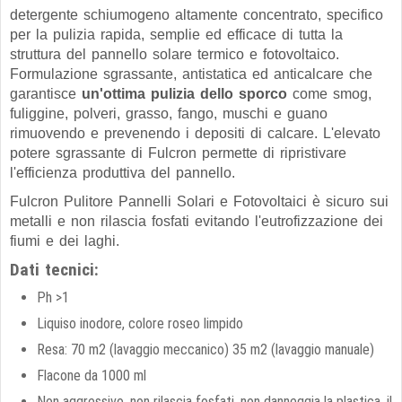
detergente schiumogeno altamente concentrato, specifico
per la pulizia rapida, semplie ed efficace di tutta la
struttura del pannello solare termico e fotovoltaico.
Formulazione sgrassante, antistatica ed anticalcare che
garantisce
un'ottima pulizia dello sporco
come smog,
fuliggine, polveri, grasso, fango, muschi e guano
rimuovendo e prevenendo i depositi di calcare. L'elevato
potere sgrassante di Fulcron permette di ripristivare
l'efficienza produttiva del pannello.
Fulcron Pulitore Pannelli Solari e Fotovoltaici è sicuro sui
metalli e non rilascia fosfati evitando l'eutrofizzazione dei
fiumi e dei laghi.
Dati tecnici:
Ph >1
Liquiso inodore, colore roseo limpido
Resa: 70 m2 (lavaggio meccanico) 35 m2 (lavaggio manuale)
Flacone da 1000 ml
Non aggressivo, non rilascia fosfati, non danneggia la plastica, il