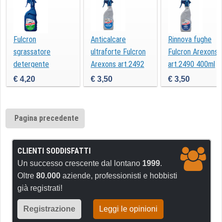
Fulcron
Anticalcare
Rinnova fughe
sgrassatore
ultraforte Fulcron
Fulcron Arexons
detergente
Arexons art.2492
art.2490 400ml
concentrato spray
500ml
€ 4,20
€ 3,50
€ 3,50
0,5L
Pagina precedente
CLIENTI SODDISFATTI
Un successo crescente dal lontano
1999
.
Oltre
80.000
aziende, professionisti e hobbisti
già registrati!
Registrazione
Leggi le opinioni