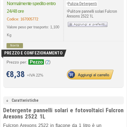
›
Normalmente spedito entro
Pulizia Detergenti
›
24/48 ore
Pulitore pannelli solari Fulcron
Arexons 2522 1L
Codice:
167005772
Valore peso per trasporto: 1,100
Kg
Novità
PREZZO E CONFEZIONAMENTO
Pezzo
(
?
)
Prezzo per:
€
8,38
Aggiungi al carrello
+IVA 22%
Caratteristiche
Detergente pannelli solari e fotovoltaici Fulcron
Arexons 2522 1L
Fulcron Arexons 2522 in flacone da 1 litro è un