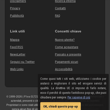
Disclaimers
Ricerca interna
Privacy
Contatti
Pubblicità
FAQ
Link utili
Concetti chiave
Mappa
Nuovo utente?
Feed RSS
Come acquistare
NewsLetter
Passato e presente
Seguici su Twitter
Pagamenti sicuri
Web Links
Accessibilità
Come quasi tutti i siti web, utilizziamo i cookie per
aiutarci a migliorare il sito ed erogare servizi di
qualità. La direttiva UE ci impone di farlo notare,
ecco il perchè di questo fastidioso pop-up, che puoi
© 1999-2026 | P.Iva 01721210308 | Tutti i componenti, marchi, nomi commerciali o
chiudere per sempre.
Per saperne di più
aziendali, presenti o citati all'interno di questo sito appartengono ai rispettivi
Proprietari e sono stati utilizzati a scopo esplicativo ed a beneficio del possessore,
OK, chiudi questo pop-up
senza alcun fine di violazione dei diritti di Copyright.
Maggiori informazioni