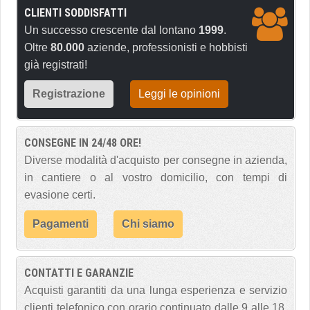
CLIENTI SODDISFATTI
Un successo crescente dal lontano
1999
.
Oltre
80.000
aziende, professionisti e hobbisti
già registrati!
Registrazione
Leggi le opinioni
CONSEGNE IN 24/48 ORE!
Diverse modalità d'acquisto per consegne in azienda,
in cantiere o al vostro domicilio, con tempi di
evasione certi.
Pagamenti
Chi siamo
CONTATTI E GARANZIE
Acquisti garantiti da una lunga esperienza e servizio
clienti telefonico con orario continuato dalle 9 alle 18,