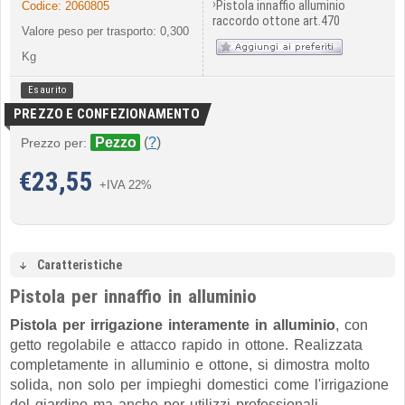
›
Pistola innaffio alluminio
Codice:
2060805
raccordo ottone art.470
Valore peso per trasporto: 0,300
Kg
Esaurito
PREZZO E CONFEZIONAMENTO
Pezzo
(
?
)
Prezzo per:
€
23,55
+IVA 22%
Caratteristiche
Pistola per innaffio in alluminio
Pistola per irrigazione interamente in alluminio
, con
getto regolabile e attacco rapido in ottone. Realizzata
completamente in alluminio e ottone, si dimostra molto
solida, non solo per impieghi domestici come l'irrigazione
del giardino ma anche per utilizzi professionali