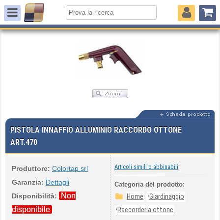
PISTOLA INNAFFIO ALLUMINIO RACCORDO OTTONE
ART.470
Articoli simili o abbinabili
Produttore:
Colortap srl
Garanzia:
Dettagli
Categoria del prodotto:
Non
›
Disponibilità:
Home
Giardinaggio
›
disponibile
Raccorderia ottone