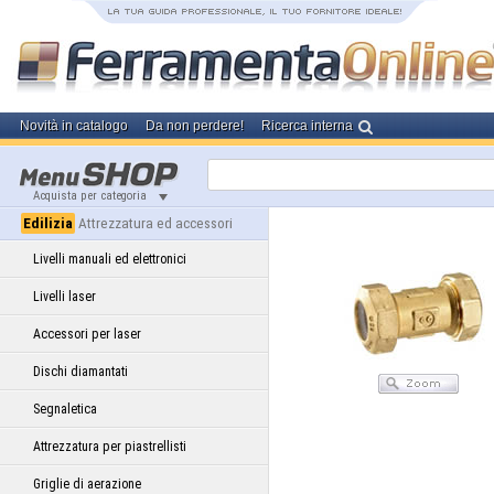
Novità in catalogo
Da non perdere!
Ricerca interna
Acquista per categoria
Edilizia
Attrezzatura ed accessori
Livelli manuali ed elettronici
Livelli laser
Accessori per laser
Dischi diamantati
Segnaletica
Attrezzatura per piastrellisti
Griglie di aerazione