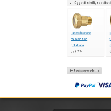
Oggetti simili, sostituti
Raccordo ottone
R
maschio tubo
f
polietilene
p
da € 7,74
d
Pagina precedente