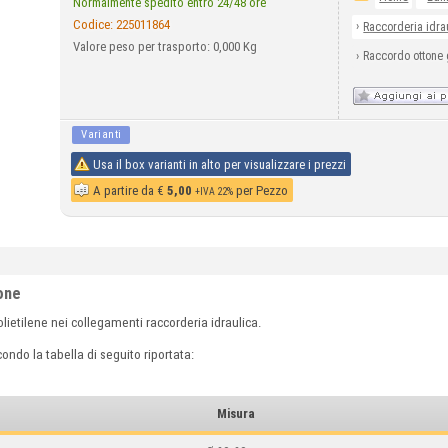
Normalmente spedito entro 24/48 ore
Codice:
225011864
›
Raccorderia idra
Valore peso per trasporto: 0,000 Kg
›
Raccordo ottone 
Varianti
Usa il box varianti in alto per visualizzare i prezzi
A partire da
€
5,00
per Pezzo
+IVA 22%
ione
olietilene nei collegamenti raccorderia idraulica.
ondo la tabella di seguito riportata:
Misura