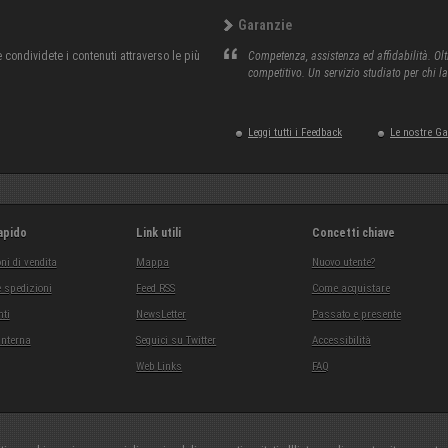
Garanzie
condividete i contenuti attraverso le più
Competenza, assistenza ed affidabilità. Olt
competitivo. Un servizio studiato per chi l
Leggi tutti i Feedback
Le nostre G
apido
Link utili
Concetti chiave
ni di vendita
Mappa
Nuovo utente?
 spedizioni
Feed RSS
Come acquistare
ti
NewsLetter
Passato e presente
interna
Seguici su Twitter
Accessibilità
Web Links
FAQ