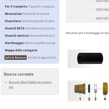
225011865
Per il trasporto
Trasporti e magazzino
225011866
Misurazioni
Strumenti di misura
225011867
Utensileria
Utensili manuali ed attrezzature
Utensili BETA
Utensileria professionale
Istruzioni per il montaggio di rac
Utensili elettrici
Elettroutensili professionali
Giardinaggio
Attrezzi giardino ed agricoltura
Mappa delle categorie
Info & Risorse
Articoli di approfondimento
Risorse correlate
Raccordi ottone filettati per acqua e
gas