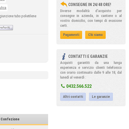
CONSEGNE IN 24/48 ORE!
ulica
Diverse modalità d'acquisto per
consegne in azienda, in cantiere o al
giunzione tubo polietilene
vostro domicilio, con tempi di evasione
certi.
Pagamenti
Chi siamo
CONTATTI E GARANZIE
Acquisti garantiti da una lunga
esperienza e servizio clienti telefonico
con orario continuato dalle 9 alle 18, dal
lunedì al venerdì :
0432.566.522
Altri contatti
Le garanzie
Confezione