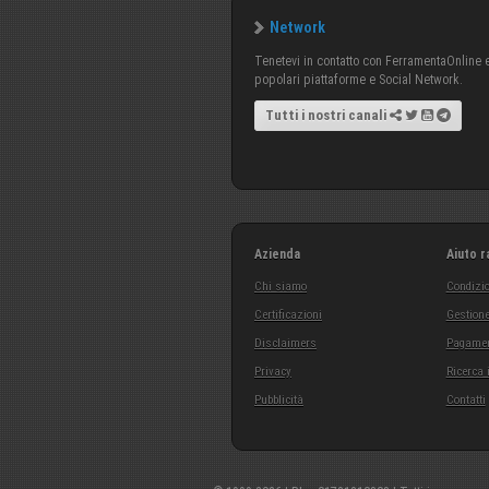
Network
Tenetevi in contatto con FerramentaOnline e 
popolari piattaforme e Social Network.
Tutti i nostri canali
Azienda
Aiuto r
Chi siamo
Condizio
Certificazioni
Gestione
Disclaimers
Pagamen
Privacy
Ricerca 
Pubblicità
Contatti