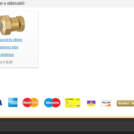
vi o abbinabili
accordo ottone
emmina tubo
olietilene
a € 8,03