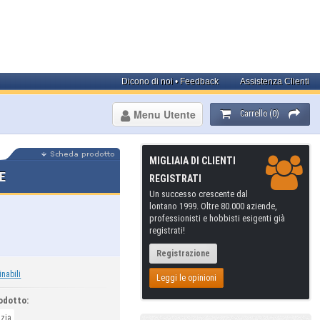
Dicono di noi • Feedback
Assistenza Clienti
Menu Utente
Carrello (0)
MIGLIAIA DI CLIENTI
E
REGISTRATI
Un successo crescente dal
lontano 1999. Oltre 80.000 aziende,
professionisti e hobbisti esigenti già
registrati!
Registrazione
inabili
Leggi le opinioni
odotto:
izia