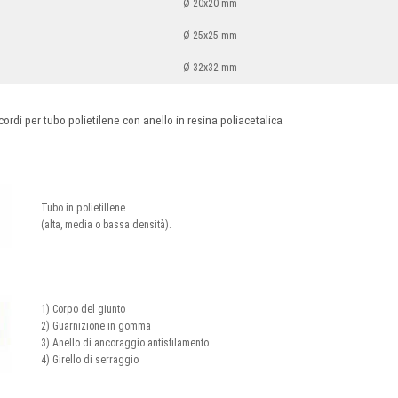
Ø 20x20 mm
Ø 25x25 mm
Ø 32x32 mm
cordi per tubo polietilene con anello in resina poliacetalica
Tubo in polietillene
(alta, media o bassa densità).
1) Corpo del giunto
2) Guarnizione in gomma
3) Anello di ancoraggio antisfilamento
4) Girello di serraggio