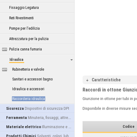
Fissaggio Legatura
Reti Rivestimenti
Pompe per l'edilizia
Attrezzatura per la pulizia
Pulizia canna fumaria
Idraulica
Rubinetteria e valvole
Sanitari e accessori bagno
Caratteristiche
Idraulica e accessori
Raccordi in ottone Giunz
Giunzione in ottone per tubi in p
Raccorderia idraulica
Sicurezza
Dispositivi di sicurezza DPI
Disponibile in diverse misure sec
Ferramenta
Minuteria, fissaggi, attrezzatura
Codice
Materiale elettrico
Illuminazione e alimentazione
Prodotti Chimici
Solventi, colori, lubrificanti...