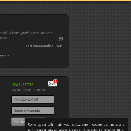
re ad un listino prodotti assolutamente
avora!
FerramentaOnline Staff
aranzie
NEWSLETTER
Novità, prodotti e soluzioni...
Iscrizione NewsLetter
Come quasi tutti i siti web, utilizziamo i cookie per aiutarci a
migliorare il sito ed erogare servizi di qualità. La direttiva UE ci