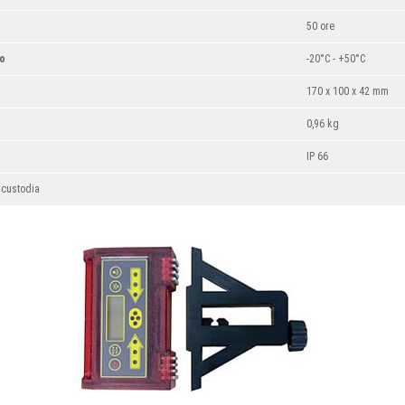
50 ore
zo
-20°C - +50°C
170 x 100 x 42 mm
0,96 kg
IP 66
 custodia