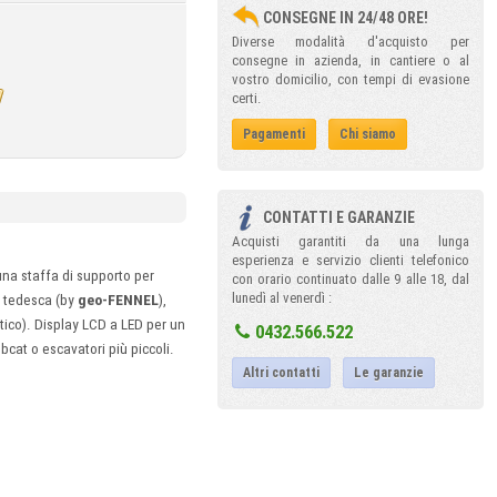
CONSEGNE IN 24/48 ORE!
Diverse modalità d'acquisto per
consegne in azienda, in cantiere o al
vostro domicilio, con tempi di evasione
certi.
Pagamenti
Chi siamo
CONTATTI E GARANZIE
Acquisti garantiti da una lunga
esperienza e servizio clienti telefonico
na staffa di supporto per
con orario continuato dalle 9 alle 18, dal
lunedì al venerdì :
e tedesca (by
geo-FENNEL
),
stico). Display LCD a LED per un
0432.566.522
bcat o escavatori più piccoli.
Altri contatti
Le garanzie