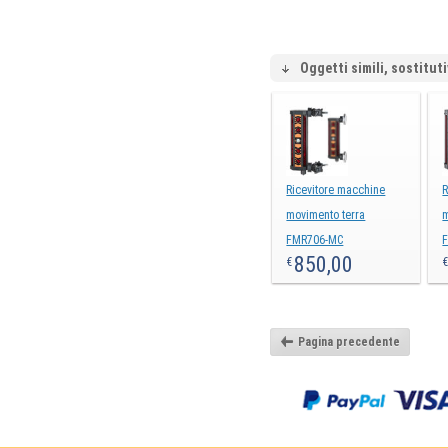
Oggetti simili, sostituti
Ricevitore macchine
R
movimento terra
m
FMR706-MC
850,00
€
Pagina precedente