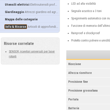
LED ad alta visibilità
Utensili elettrici
Elettroutensili professionali
Segnale acustico a 3 toni
Giardinaggio
Attrezzi giardino ed agricoltura
Spegnimento automatico con inat
Mappa delle categorie
Funzione di memoria dell'ultimo
Info & Risorse
Articoli di approfondimento
Rainproof e shockproof
Protetto contro polvere e umidit
Risorse correlate
SENSOR, ricevitori universali per laser
rotanti
Ricezione
Altezza ricevitore
Precisione fine
Precisione grossolana
Portata
Batterie