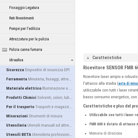
Fissaggio Legatura
Reti Rivestimenti
Pompe per l'edilizia
Attrezzatura per la pulizia
Pulizia canna fumaria
Caratteristiche
Idraulica
Ricevitore SENSOR FMR 6
Sicurezza
Dispositivi di sicurezza DPI
Ricevitore laser ampio e robust
Ferramenta
Minuteria, fissaggi, attrezzatura
l'attacco alla stadia (
asta di mis
Materiale elettrico
Illuminazione e alimentazione
utilizzabile con tutti i laser ro
basso consumo energetico, con 3 d
Prodotti Chimici
Solventi, colori, lubrificanti...
Caratteristiche e plus del pr
Per il trasporto
Trasporti e magazzino
Utilizzabile con tutti i laser r
Misurazioni
Strumenti di misura
FMR 600 è dotato di attacco 
Utensileria
Utensili manuali ed attrezzature
Memoria di direzione
Utensili BETA
Utensileria professionale