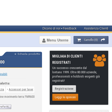
Dicono di noi • Feedback
Assistenza Clienti
Menu Utente
Carrello (0)
MIGLIAIA DI CLIENTI
00
REGISTRATI
Un successo crescente dal
lontano 1999. Oltre 80.000 aziende,
inabili
professionisti e hobbisti esigenti già
registrati!
odotto:
Registrazione
›
izia
Accessori per laser
hine movimento terra FMR600
Leggi le opinioni