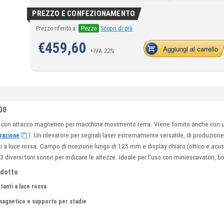
PREZZO E CONFEZIONAMENTO
Pezzo
Prezzo riferito a:
Scopri di più
€
459,60
Aggiungi al carrello
+IVA 22%
00
o con attacco magnetico per macchine movimento terra. Viene fornito anche con u
). Un rilevatore per segnali laser estremamente versatile, di produzion
urazione
tanti a luce rossa. Campo di ricezione lungo di 125 mm e display chiaro (ottico e acu
iversi toni sonori per indicare le altezze. Ideale per l'uso con miniescavatori, bo
odotto
otanti a luce rossa
magnetico e supporto per stadie