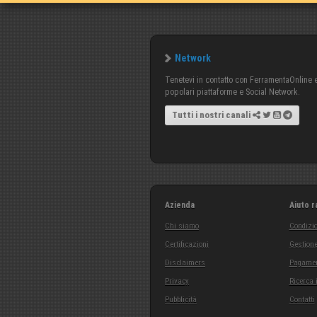
Network
Tenetevi in contatto con FerramentaOnline e 
popolari piattaforme e Social Network.
Tutti i nostri canali
Azienda
Aiuto r
Chi siamo
Condizio
Certificazioni
Gestione
Disclaimers
Pagamen
Privacy
Ricerca 
Pubblicità
Contatti