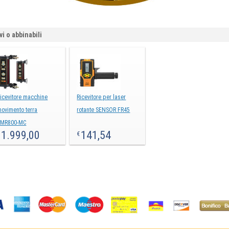
vi o abbinabili
icevitore macchine
Ricevitore per laser
ovimento terra
rotante SENSOR FR45
FMR800-MC
1.999,00
141,54
€
€