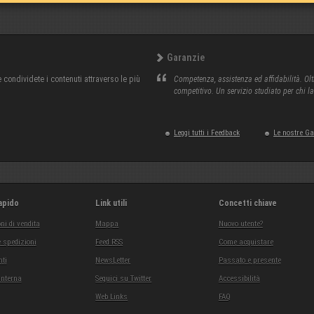
Garanzie
condividete i contenuti attraverso le più
Competenza, assistenza ed affidabilità. Olt
competitivo. Un servizio studiato per chi l
Leggi tutti i Feedback
Le nostre G
apido
Link utili
Concetti chiave
ni di vendita
Mappa
Nuovo utente?
 spedizioni
Feed RSS
Come acquistare
ti
NewsLetter
Passato e presente
interna
Seguici su Twitter
Accessibilità
Web Links
FAQ