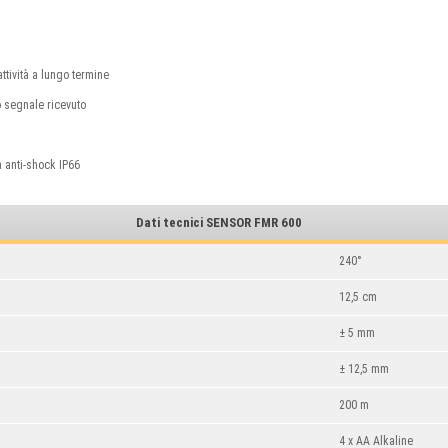
tività a lungo termine
 segnale ricevuto
à anti-shock IP66
Dati tecnici SENSOR FMR 600
240°
12,5 cm
± 5 mm
± 12,5 mm
200 m
4 x AA Alkaline