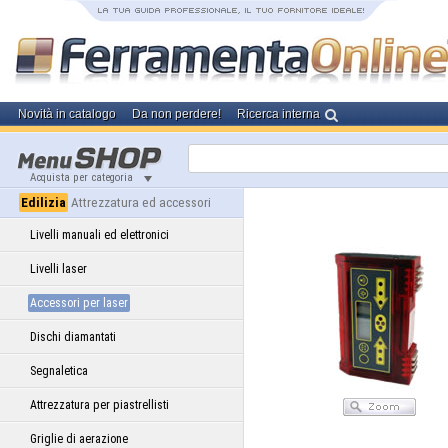
Novità in catalogo
Da non perdere!
Ricerca interna
Acquista per categoria
Edilizia
Attrezzatura ed accessori
Livelli manuali ed elettronici
Livelli laser
Accessori per laser
Dischi diamantati
Segnaletica
Attrezzatura per piastrellisti
Griglie di aerazione