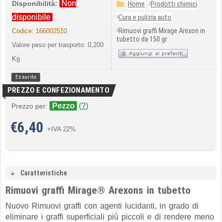
Non
›
Disponibilità:
Home
Prodotti chimici
›
disponibile
Cura e pulizia auto
›
Rimuovi graffi Mirage Arexon in
Codice:
166002510
tubetto da 150 gr
Valore peso per trasporto: 0,200
Kg
Esaurito
PREZZO E CONFEZIONAMENTO
Pezzo
(
?
)
Prezzo per:
€
6,40
+IVA 22%
Caratteristiche
Rimuovi graffi Mirage® Arexons in tubetto
Nuovo Rimuovi graffi con agenti lucidanti, in grado di
eliminare i graffi superficiali più piccoli e di rendere meno