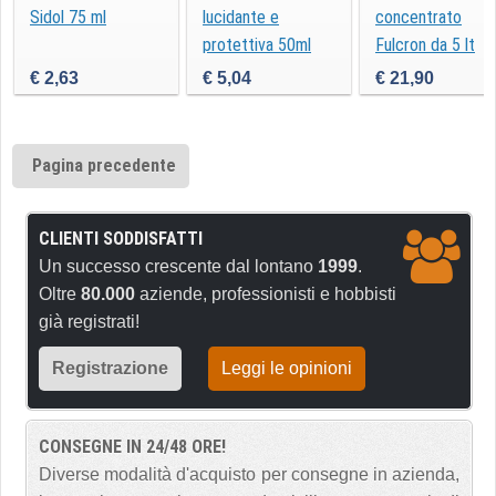
Sidol 75 ml
lucidante e
concentrato
protettiva 50ml
Fulcron da 5 lt
€ 2,63
€ 5,04
€ 21,90
Pagina precedente
CLIENTI SODDISFATTI
Un successo crescente dal lontano
1999
.
Oltre
80.000
aziende, professionisti e hobbisti
già registrati!
Registrazione
Leggi le opinioni
CONSEGNE IN 24/48 ORE!
Diverse modalità d'acquisto per consegne in azienda,