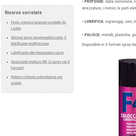
•
PROTEGGE:
dalla corrosione, r
atrezzature, i motori, le parti ele
Risorse correlate
•
LUBRIFICA:
ingranaggi, cavi, 
Pasta cremosa lavamani prodotta da
Loctite
•
PULISCE:
metalli, plastiche, 
Silicone spray impermeabilizzante, il
lubrificante multifunzione
Disponibile in 3 formati spray da
Lubrificante alte temperature spray
Sgrassante multiuso W8, lo spray con 8
funzioni!
Pulitore schiuma poliuretanica per
pistola