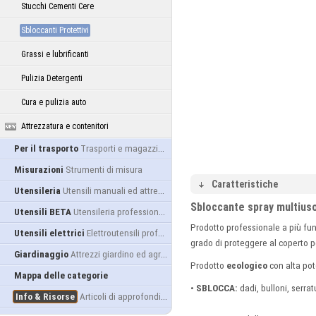
Stucchi Cementi Cere
Sbloccanti Protettivi
Grassi e lubrificanti
Pulizia Detergenti
Cura e pulizia auto
Attrezzatura e contenitori
Per il trasporto
Trasporti e magazzino
Misurazioni
Strumenti di misura
Caratteristiche
Utensileria
Utensili manuali ed attrezzature
Sbloccante spray multius
Utensili BETA
Utensileria professionale
Prodotto professionale a più funz
Utensili elettrici
Elettroutensili professionali
grado di proteggere al coperto 
Giardinaggio
Attrezzi giardino ed agricoltura
Prodotto
ecologico
con alta pot
Mappa delle categorie
•
SBLOCCA:
dadi, bulloni, serra
Info & Risorse
Articoli di approfondimento