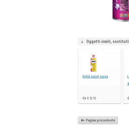
Oggetti simili, sostituti
Svitol super spray
L
4
da € 8,16
d
Pagina precedente