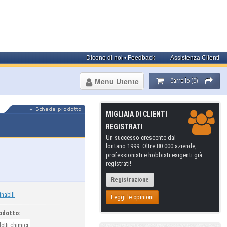
Dicono di noi • Feedback
Assistenza Clienti
Menu Utente
Carrello (0)
MIGLIAIA DI CLIENTI
REGISTRATI
Un successo crescente dal
lontano 1999. Oltre 80.000 aziende,
professionisti e hobbisti esigenti già
registrati!
Registrazione
inabili
Leggi le opinioni
odotto:
otti chimici