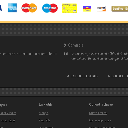
Garanzie
condividete i contenuti attraverso le più
Competenza, assistenza ed affidabilità. Olt
competitivo. Un servizio studiato per chi l
Leggi tutti i Feedback
Le nostre G
apido
Link utili
Concetti chiave
ni di vendita
Mappa
Nuovo utente?
 spedizioni
Feed RSS
Come acquistare
ti
NewsLetter
Passato e presente