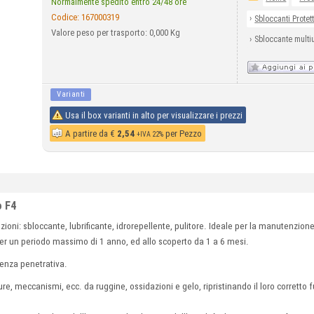
Normalmente spedito entro 24/48 ore
Codice:
167000319
›
Sbloccanti Protett
Valore peso per trasporto: 0,000 Kg
›
Sbloccante multi
Varianti
Usa il box varianti in alto per visualizzare i prezzi
A partire da
€
2,54
per Pezzo
+IVA 22%
o F4
ioni: sbloccante, lubrificante, idrorepellente, pulitore. Ideale per la manutenzion
per un periodo massimo di 1 anno, ed allo scoperto da 1 a 6 mesi.
enza penetrativa.
ture, meccanismi, ecc. da ruggine, ossidazioni e gelo, ripristinando il loro corrett