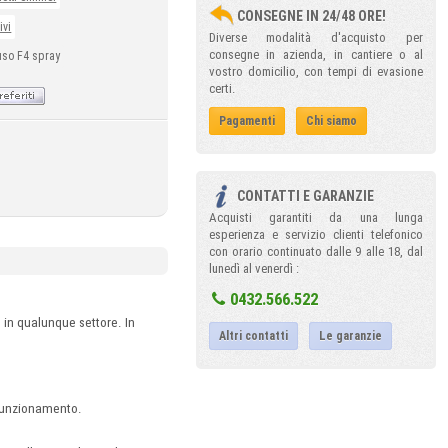
CONSEGNE IN 24/48 ORE!
ivi
Diverse modalità d'acquisto per
consegne in azienda, in cantiere o al
uso F4 spray
vostro domicilio, con tempi di evasione
certi.
Pagamenti
Chi siamo
CONTATTI E GARANZIE
Acquisti garantiti da una lunga
esperienza e servizio clienti telefonico
con orario continuato dalle 9 alle 18, dal
lunedì al venerdì :
0432.566.522
e in qualunque settore. In
Altri contatti
Le garanzie
o funzionamento.