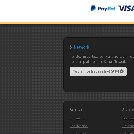
Network
Tenetevi in contatto con FerramentaOnline e 
popolari piattaforme e Social Network.
Tutti i nostri canali
Azienda
Aiuto r
Chi siamo
Condizio
Certificazioni
Gestione
Disclaimers
Pagamen