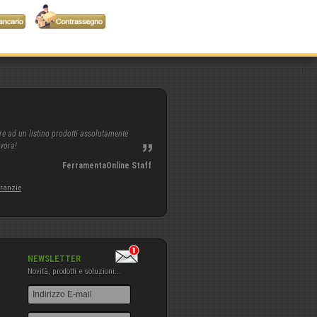
re ad un listino prodotti assolutamente
avora!
FerramentaOnline Staff
aranzie
NEWSLETTER
Novità, prodotti e soluzioni...