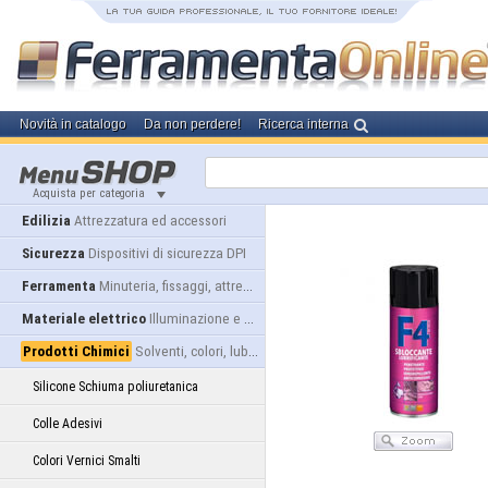
Novità in catalogo
Da non perdere!
Ricerca interna
Acquista per categoria
Edilizia
Attrezzatura ed accessori
Sicurezza
Dispositivi di sicurezza DPI
Ferramenta
Minuteria, fissaggi, attrezzatura
Materiale elettrico
Illuminazione e alimentazione
Prodotti Chimici
Solventi, colori, lubrificanti...
Silicone Schiuma poliuretanica
Colle Adesivi
Colori Vernici Smalti