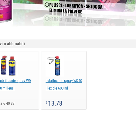
vi o abbinabili
ubrificante spray WD
Lubrificante spray WD40
0 milleusi
Flexible 600 ml
13,78
€
a € 40,39