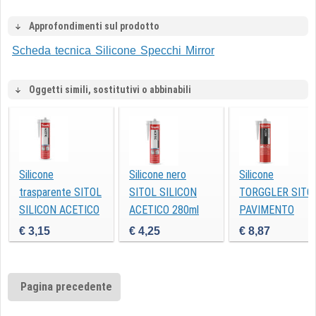
Approfondimenti sul prodotto
Scheda tecnica Silicone Specchi Mirror
Oggetti simili, sostitutivi o abbinabili
Silicone
Silicone nero
Silicone
trasparente SITOL
SITOL SILICON
TORGGLER SITO
SILICON ACETICO
ACETICO 280ml
PAVIMENTO
280ml
neutro grigio
€ 3,15
€ 4,25
€ 8,87
310ml
Pagina precedente