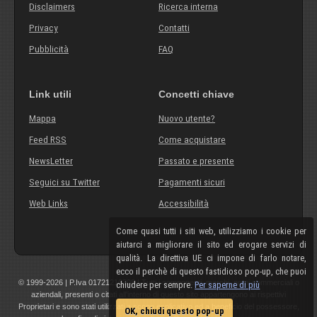
Disclaimers
Ricerca interna
Privacy
Contatti
Pubblicità
FAQ
Link utili
Concetti chiave
Mappa
Nuovo utente?
Feed RSS
Come acquistare
NewsLetter
Passato e presente
Seguici su Twitter
Pagamenti sicuri
Web Links
Accessibilità
Come quasi tutti i siti web, utilizziamo i cookie per
aiutarci a migliorare il sito ed erogare servizi di
qualità. La direttiva UE ci impone di farlo notare,
ecco il perchè di questo fastidioso pop-up, che puoi
© 1999-2026 | P.Iva 01721210308 | Tutti i componenti, marchi, nomi commerciali o
chiudere per sempre.
Per saperne di più
aziendali, presenti o citati all'interno di questo sito appartengono ai rispettivi
Proprietari e sono stati utilizzati a scopo esplicativo ed a beneficio del possessore,
OK, chiudi questo pop-up