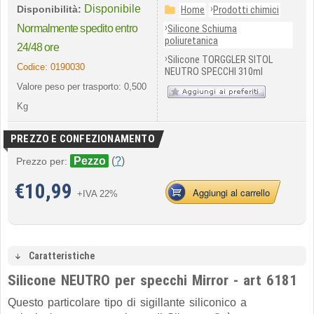
Disponibile
›
Disponibilità:
Home
Prodotti chimici
›
Normalmente spedito entro
Silicone Schiuma
poliuretanica
24/48 ore
›
Silicone TORGGLER SITOL
Codice:
0190030
NEUTRO SPECCHI 310ml
Valore peso per trasporto: 0,500
Kg
PREZZO E CONFEZIONAMENTO
Pezzo
(
?
)
Prezzo per:
€
10,99
Aggiungi al carrello
+IVA 22%
Caratteristiche
Silicone NEUTRO per specchi Mirror - art 6181
Questo particolare tipo di sigillante siliconico a