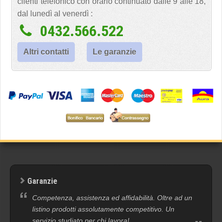
clienti telefonico con orario continuato dalle 9 alle 18,
dal lunedì al venerdì :
0432.566.522
Altri contatti
Le garanzie
Garanzie
Competenza, assistenza ed affidabilità. Oltre ad un
listino prodotti assolutamente competitivo. Un
servizio studiato per chi lavora!