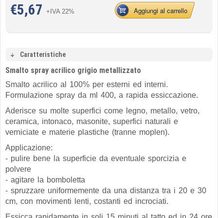
€
5,67
Aggiungi al carrello
+IVA 22%
Caratteristiche
Smalto spray acrilico grigio metallizzato
Smalto acrilico al 100% per esterni ed interni.
Formulazione spray da ml 400, a rapida essiccazione.
Aderisce su molte superfici come legno, metallo, vetro,
ceramica, intonaco, masonite, superfici naturali e
verniciate e materie plastiche (tranne moplen).
Applicazione:
- pulire bene la superficie da eventuale sporcizia e
polvere
- agitare la bomboletta
- spruzzare uniformemente da una distanza tra i 20 e 30
cm, con movimenti lenti, costanti ed incrociati.
Essicca rapidamente in soli 15 minuti al tatto ed in 24 ore