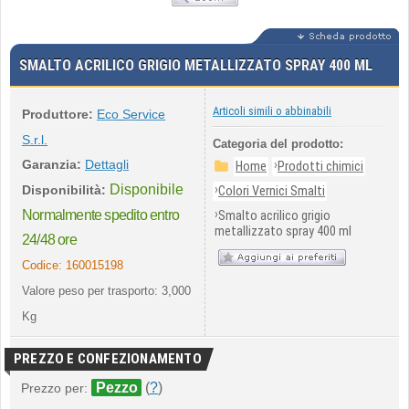
SMALTO ACRILICO GRIGIO METALLIZZATO SPRAY 400 ML
Articoli simili o abbinabili
Produttore:
Eco Service
S.r.l.
Categoria del prodotto:
Garanzia:
Dettagli
›
Home
Prodotti chimici
Disponibile
›
Disponibilità:
Colori Vernici Smalti
›
Normalmente spedito entro
Smalto acrilico grigio
metallizzato spray 400 ml
24/48 ore
Codice:
160015198
Valore peso per trasporto: 3,000
Kg
PREZZO E CONFEZIONAMENTO
Pezzo
(
?
)
Prezzo per: