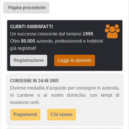
Pagina precedente
CLIENTI SODDISFATTI
Un successo crescente dal lontano
1999
.
Oltre
80.000
aziende, professionisti e hobbisti
già registrati!
Registrazione
Leggi le opinioni
CONSEGNE IN 24/48 ORE!
Diverse modalità d'acquisto per consegne in azienda,
in cantiere o al vostro domicilio, con tempi di
evasione certi.
Pagamenti
Chi siamo