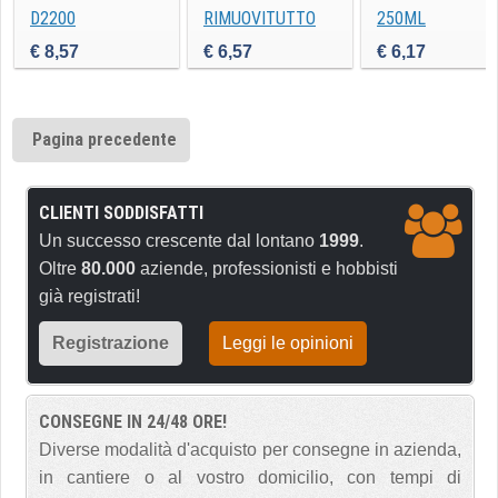
D2200
RIMUOVITUTTO
250ML
400ml
€ 8,57
€ 6,57
€ 6,17
Pagina precedente
CLIENTI SODDISFATTI
Un successo crescente dal lontano
1999
.
Oltre
80.000
aziende, professionisti e hobbisti
già registrati!
Registrazione
Leggi le opinioni
CONSEGNE IN 24/48 ORE!
Diverse modalità d'acquisto per consegne in azienda,
in cantiere o al vostro domicilio, con tempi di