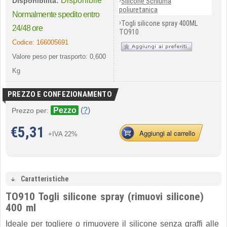
Disponibile
›
Disponibilità:
Silicone Schiuma
poliuretanica
Normalmente spedito entro
›
Togli silicone spray 400ML
24/48 ore
TO910
Codice:
166005691
Valore peso per trasporto: 0,600
Kg
PREZZO E CONFEZIONAMENTO
Pezzo
(
?
)
Prezzo per:
€
5,31
Aggiungi al carrello
+IVA 22%
Caratteristiche
TO910 Togli silicone spray (rimuovi silicone)
400 ml
Ideale per togliere o rimuovere il silicone senza graffi alle