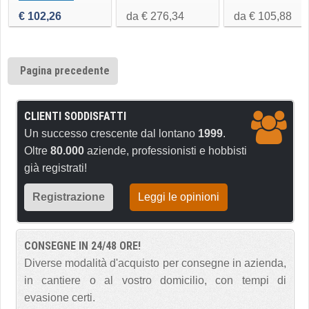
€ 102,26
da € 276,34
da € 105,88
Pagina precedente
CLIENTI SODDISFATTI
Un successo crescente dal lontano
1999
.
Oltre
80.000
aziende, professionisti e hobbisti
già registrati!
Registrazione
Leggi le opinioni
CONSEGNE IN 24/48 ORE!
Diverse modalità d'acquisto per consegne in azienda,
in cantiere o al vostro domicilio, con tempi di
evasione certi.