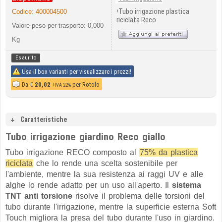
›
Tubo irrigazione plastica
Codice:
400004500
riciclata Reco
Valore peso per trasporto: 0,000
Kg
Esaurito
Usa il box varianti per visualizzare i prezzi!
Da
€
20,02
per Rotolo
+IVA 22%
Caratteristiche
Tubo irrigazione giardino Reco giallo
Tubo irrigazione RECO composto al
75% da plastica
riciclata
che lo rende una scelta sostenibile per
l'ambiente, mentre la sua resistenza ai raggi UV e alle
alghe lo rende adatto per un uso all'aperto. Il
sistema
TNT anti torsione
risolve il problema delle torsioni del
tubo durante l'irrigazione, mentre la superficie esterna Soft
Touch migliora la presa del tubo durante l'uso in giardino.