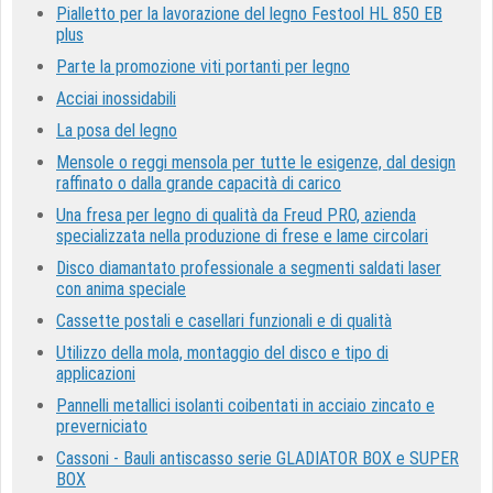
Pialletto per la lavorazione del legno Festool HL 850 EB
plus
Parte la promozione viti portanti per legno
Acciai inossidabili
La posa del legno
Mensole o reggi mensola per tutte le esigenze, dal design
raffinato o dalla grande capacità di carico
Una fresa per legno di qualità da Freud PRO, azienda
specializzata nella produzione di frese e lame circolari
Disco diamantato professionale a segmenti saldati laser
con anima speciale
Cassette postali e casellari funzionali e di qualità
Utilizzo della mola, montaggio del disco e tipo di
applicazioni
Pannelli metallici isolanti coibentati in acciaio zincato e
preverniciato
Cassoni - Bauli antiscasso serie GLADIATOR BOX e SUPER
BOX