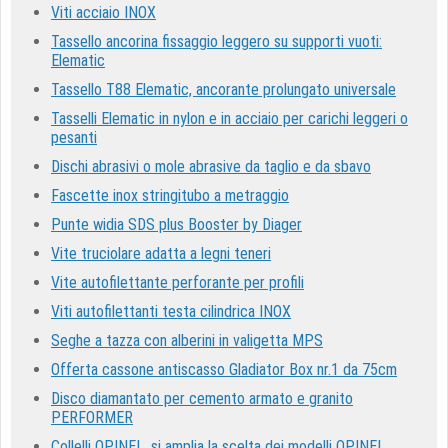
Viti acciaio INOX
Tassello ancorina fissaggio leggero su supporti vuoti:
Elematic
Tassello T88 Elematic, ancorante prolungato universale
Tasselli Elematic in nylon e in acciaio per carichi leggeri o
pesanti
Dischi abrasivi o mole abrasive da taglio e da sbavo
Fascette inox stringitubo a metraggio
Punte widia SDS plus Booster by Diager
Vite truciolare adatta a legni teneri
Vite autofilettante perforante per profili
Viti autofilettanti testa cilindrica INOX
Seghe a tazza con alberini in valigetta MPS
Offerta cassone antiscasso Gladiator Box nr.1 da 75cm
Disco diamantato per cemento armato e granito
PERFORMER
Collelli OPINEL, si amplia la scelta dei modelli OPINEL