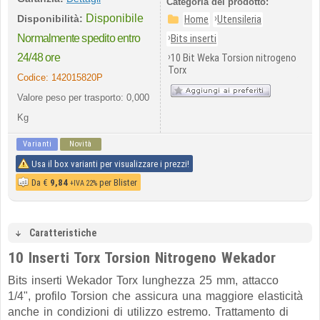
Categoria del prodotto:
Disponibile
›
Disponibilità:
Home
Utensileria
›
Normalmente spedito entro
Bits inserti
›
24/48 ore
10 Bit Weka Torsion nitrogeno
Torx
Codice:
142015820P
Valore peso per trasporto: 0,000
Kg
Varianti
Novità
Usa il box varianti per visualizzare i prezzi!
Da
€
9,84
per Blister
+IVA 22%
Caratteristiche
10 Inserti Torx Torsion Nitrogeno Wekador
Bits inserti Wekador Torx lunghezza 25 mm,
attacco
1/4",
profilo Torsion che assicura una maggiore elasticità
anche in condizioni di utilizzo estremo. Trattamento di