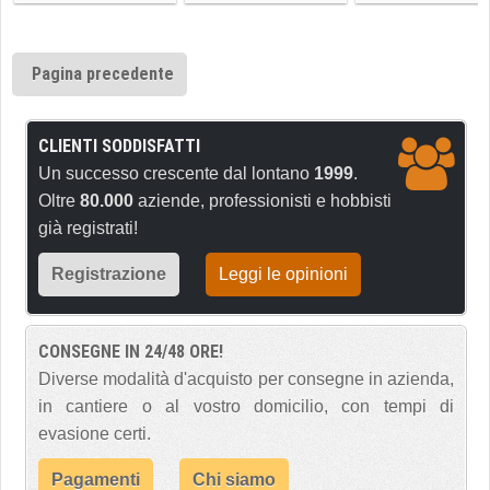
Pagina precedente
CLIENTI SODDISFATTI
Un successo crescente dal lontano
1999
.
Oltre
80.000
aziende, professionisti e hobbisti
già registrati!
Registrazione
Leggi le opinioni
CONSEGNE IN 24/48 ORE!
Diverse modalità d'acquisto per consegne in azienda,
in cantiere o al vostro domicilio, con tempi di
evasione certi.
Pagamenti
Chi siamo