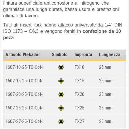
finitura superficiale anticorrosione al nitrogeno che
garantisce una lunga durata, bassa usura e prestazioni
ottimali di lavoro.
Tutti gli inserti torx hanno attacco universale da 1/4" DIN
ISO 1173 – C6,3 e vengono forniti in
confezione da 10
pezzi
.
Articolo Wekador
Simbolo
Impronta
Lunghezza
1607-10-25-TO-CoN
TX10
25 mm
1607-15-25-TO-CoN
TX15
25 mm
1607-20-25-TO-CoN
TX20
25 mm
1607-25-25-TO-CoN
TX25
25 mm
1607-27-25-TO-CoN
TX27
25 mm