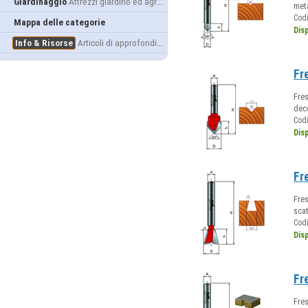
Giardinaggio
Attrezzi giardino ed agricoltura
meta
Cod
Mappa delle categorie
Dis
Info & Risorse
Articoli di approfondimento
Fr
Fres
deco
Cod
Dis
Fr
Fres
scat
Cod
Dis
Fr
Fres