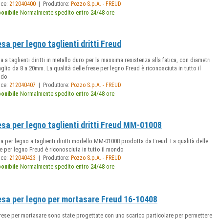
|
ice:
212040400
Produttore:
Pozzo S.p.A. - FREUD
Normalmente spedito entro 24/48 ore
ponibile
esa per legno taglienti dritti Freud
a a taglienti diritti in metallo duro per la massima resistenza alla fatica, con diametri
aglio da 8 a 20mm. La qualità delle frese per legno Freud è riconosciuta in tutto il
ndo
|
ice:
212040407
Produttore:
Pozzo S.p.A. - FREUD
Normalmente spedito entro 24/48 ore
ponibile
esa per legno taglienti dritti Freud MM-01008
a per legno a taglienti diritti modello MM-01008 prodotta da Freud. La qualità delle
e per legno Freud è riconosciuta in tutto il mondo
|
ice:
212040423
Produttore:
Pozzo S.p.A. - FREUD
Normalmente spedito entro 24/48 ore
ponibile
esa per legno per mortasare Freud 16-10408
rese per mortasare sono state progettate con uno scarico particolare per permettere