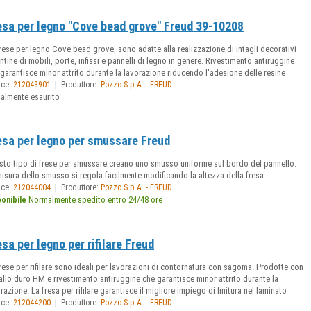
esa per legno "Cove bead grove" Freud 39-10208
rese per legno Cove bead grove, sono adatte alla realizzazione di intagli decorativi
ntine di mobili, porte, infissi e pannelli di legno in genere. Rivestimento antiruggine
garantisce minor attrito durante la lavorazione riducendo l'adesione delle resine
|
ice:
212043901
Produttore:
Pozzo S.p.A. - FREUD
ualmente esaurito
esa per legno per smussare Freud
sto tipo di frese per smussare creano uno smusso uniforme sul bordo del pannello.
isura dello smusso si regola facilmente modificando la altezza della fresa
|
ice:
212044004
Produttore:
Pozzo S.p.A. - FREUD
Normalmente spedito entro 24/48 ore
ponibile
esa per legno per rifilare Freud
rese per rifilare sono ideali per lavorazioni di contornatura con sagoma. Prodotte con
llo duro HM e rivestimento antiruggine che garantisce minor attrito durante la
razione. La fresa per rifilare garantisce il migliore impiego di finitura nel laminato
|
ice:
212044200
Produttore:
Pozzo S.p.A. - FREUD