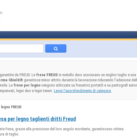
, garantite da FREUD. Le
frese FREUD
in metallo duro assicurano un miglior taglio e una
erma-Shield®
garantisce minor attrito durante la lavorazione riducendo l'adesione del
nsile. Le
frese per legno
vengono utilizzate su fresatrici portatili e su pantografi autom
ompensati, legni duri e legni teneri.
Leggi l'approfondimento di categoria
 legno FREUD
esa per legno taglienti dritti Freud
te frese, grazie alla precisione del loro angolo mordente, garantiscono ottima
tura di taglio.