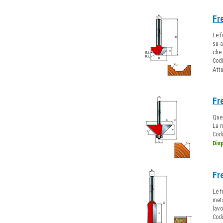
Fr
Le f
su a
che 
Cod
Att
Fr
Que
La m
Cod
Dis
Fr
Le f
meta
lavo
Cod