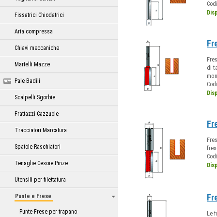
Cod
Dis
Fissatrici Chiodatrici
Aria compressa
Fr
Chiavi meccaniche
Fres
Martelli Mazze
di t
mo
Pale Badili
Cod
Dis
Scalpelli Sgorbie
Frattazzi Cazzuole
Fr
Tracciatori Marcatura
Fres
Spatole Raschiatori
fres
Cod
Tenaglie Cesoie Pinze
Dis
Utensili per filettatura
Fr
Punte e Frese
Punte Frese per trapano
Le f