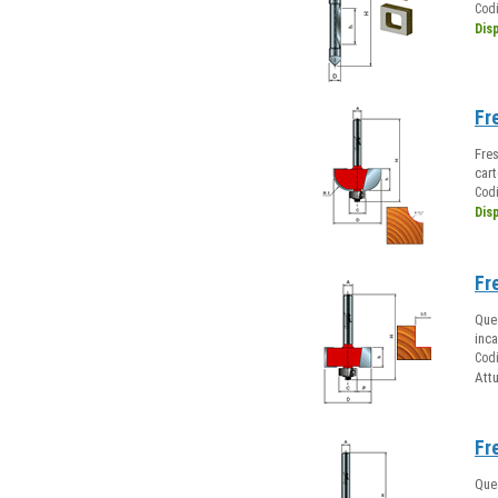
Cod
Dis
Fr
Fres
car
Cod
Dis
Fr
Ques
inca
Cod
Att
Fr
Ques