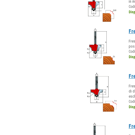
in 
Cod
Dis
Fr
Fres
pos
Cod
Dis
Fr
Fres
di d
escl
Cod
Dis
Fr