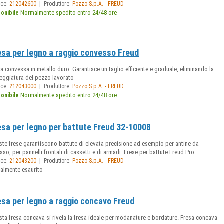
|
ice:
212042600
Produttore:
Pozzo S.p.A. - FREUD
Normalmente spedito entro 24/48 ore
ponibile
esa per legno a raggio convesso Freud
a convessa in metallo duro. Garantisce un taglio efficiente e graduale, eliminando la
teggiatura del pezzo lavorato
|
ice:
212043000
Produttore:
Pozzo S.p.A. - FREUD
Normalmente spedito entro 24/48 ore
ponibile
esa per legno per battute Freud 32-10008
te frese garantiscono battute di elevata precisione ad esempio per antine da
sso, per pannelli frontali di cassetti e di armadi. Frese per battute Freud Pro
|
ice:
212043200
Produttore:
Pozzo S.p.A. - FREUD
ualmente esaurito
esa per legno a raggio concavo Freud
ta fresa concava si rivela la fresa ideale per modanature e bordature. Fresa concava