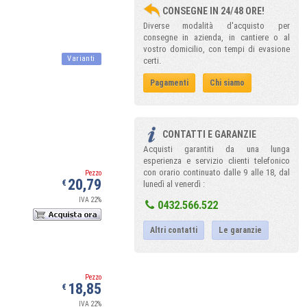
CONSEGNE IN 24/48 ORE!
Diverse modalità d'acquisto per
consegne in azienda, in cantiere o al
vostro domicilio, con tempi di evasione
Varianti
certi.
Pagamenti
Chi siamo
CONTATTI E GARANZIE
Acquisti garantiti da una lunga
esperienza e servizio clienti telefonico
con orario continuato dalle 9 alle 18, dal
Pezzo
20,79
€
lunedì al venerdì :
IVA 22%
0432.566.522
Altri contatti
Le garanzie
Pezzo
18,85
€
IVA 22%