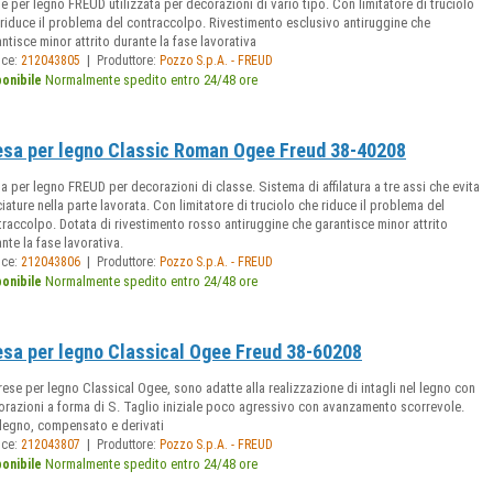
e per legno FREUD utilizzata per decorazioni di vario tipo. Con limitatore di truciolo
riduce il problema del contraccolpo. Rivestimento esclusivo antiruggine che
ntisce minor attrito durante la fase lavorativa
|
ice:
212043805
Produttore:
Pozzo S.p.A. - FREUD
Normalmente spedito entro 24/48 ore
ponibile
esa per legno Classic Roman Ogee Freud 38-40208
a per legno FREUD per decorazioni di classe. Sistema di affilatura a tre assi che evita
iature nella parte lavorata. Con limitatore di truciolo che riduce il problema del
raccolpo. Dotata di rivestimento rosso antiruggine che garantisce minor attrito
nte la fase lavorativa.
|
ice:
212043806
Produttore:
Pozzo S.p.A. - FREUD
Normalmente spedito entro 24/48 ore
ponibile
esa per legno Classical Ogee Freud 38-60208
rese per legno Classical Ogee, sono adatte alla realizzazione di intagli nel legno con
orazioni a forma di S. Taglio iniziale poco agressivo con avanzamento scorrevole.
 legno, compensato e derivati
|
ice:
212043807
Produttore:
Pozzo S.p.A. - FREUD
Normalmente spedito entro 24/48 ore
ponibile