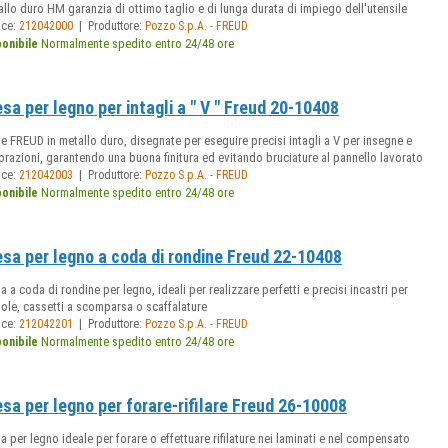
llo duro HM garanzia di ottimo taglio e di lunga durata di impiego dell'utensile
|
ice:
212042000
Produttore:
Pozzo S.p.A. - FREUD
Normalmente spedito entro 24/48 ore
ponibile
esa per legno per intagli a " V " Freud 20-10408
e FREUD in metallo duro, disegnate per eseguire precisi intagli a V per insegne e
razioni, garantendo una buona finitura ed evitando bruciature al pannello lavorato
|
ice:
212042003
Produttore:
Pozzo S.p.A. - FREUD
Normalmente spedito entro 24/48 ore
ponibile
esa per legno a coda di rondine Freud 22-10408
a a coda di rondine per legno, ideali per realizzare perfetti e precisi incastri per
ole, cassetti a scomparsa o scaffalature
|
ice:
212042201
Produttore:
Pozzo S.p.A. - FREUD
Normalmente spedito entro 24/48 ore
ponibile
esa per legno per forare-rifilare Freud 26-10008
a per legno ideale per forare o effettuare rifilature nei laminati e nel compensato