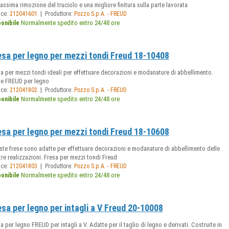
assima rimozione del truciolo e una migliore finitura sulla parte lavorata
|
ice:
212041601
Produttore:
Pozzo S.p.A. - FREUD
Normalmente spedito entro 24/48 ore
ponibile
esa per legno per mezzi tondi Freud 18-10408
a per mezzi tondi ideali per effettuare decorazioni e modanature di abbellimento.
se FREUD per legno
|
ice:
212041802
Produttore:
Pozzo S.p.A. - FREUD
Normalmente spedito entro 24/48 ore
ponibile
esa per legno per mezzi tondi Freud 18-10608
te frese sono adatte per effettuare decorazioni e modanature di abbellimento delle
re realizzazioni. Fresa per mezzi tondi Freud
|
ice:
212041803
Produttore:
Pozzo S.p.A. - FREUD
Normalmente spedito entro 24/48 ore
ponibile
esa per legno per intagli a V Freud 20-10008
a per legno FREUD per intagli a V. Adatte per il taglio di legno e derivati. Costruite in