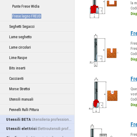
la m
Punte Frese Widia
Cod
Dis
Frese legno FREUD
Seghetti Segacci
Fr
Lame seghetto
Fres
Lame circolari
Fre
Cod
Lime Raspe
Dis
Bits inserti
Fr
Cacciaviti
Ques
Morse Strettoi
vost
Utensili manuali
Cod
Dis
Pennelli Rulli Pittura
Utensili BETA
Utensileria professionale
Fr
Utensili elettrici
Elettroutensili professionali
Fres