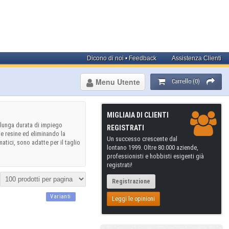
Dicono di noi • Feedback
Assistenza Clienti
Menu Utente
Carrello (0)
MIGLIAIA DI CLIENTI
 lunga durata di impiego
REGISTRATI
le resine ed eliminando la
Un successo crescente dal
atici, sono adatte per il taglio
lontano 1999. Oltre 80.000 aziende,
professionisti e hobbisti esigenti già
registrati!
Registrazione
Varianti
Leggi le opinioni