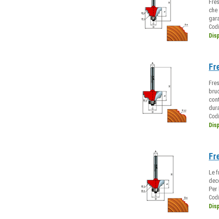
Fres
che 
gara
Cod
Dis
Fr
Fres
bruc
cont
dura
Cod
Dis
Fr
Le f
dec
Per
Cod
Dis