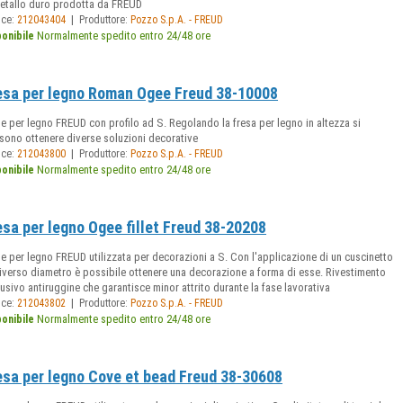
metallo duro prodotta da FREUD
|
ice:
212043404
Produttore:
Pozzo S.p.A. - FREUD
Normalmente spedito entro 24/48 ore
ponibile
esa per legno Roman Ogee Freud 38-10008
e per legno FREUD con profilo ad S. Regolando la fresa per legno in altezza si
sono ottenere diverse soluzioni decorative
|
ice:
212043800
Produttore:
Pozzo S.p.A. - FREUD
Normalmente spedito entro 24/48 ore
ponibile
esa per legno Ogee fillet Freud 38-20208
e per legno FREUD utilizzata per decorazioni a S. Con l'applicazione di un cuscinetto
iverso diametro è possibile ottenere una decorazione a forma di esse. Rivestimento
usivo antiruggine che garantisce minor attrito durante la fase lavorativa
|
ice:
212043802
Produttore:
Pozzo S.p.A. - FREUD
Normalmente spedito entro 24/48 ore
ponibile
esa per legno Cove et bead Freud 38-30608