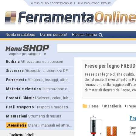
Novità in catalogo
Da non perdere!
Ricerca interna
Acquista per categoria
Edilizia
Attrezzatura ed accessori
Frese per legno FREUD
Sicurezza
Dispositivi di sicurezza DPI
Frese per legno
di alta qualità
dell'utensile. Il rivestimento in
P
Ferramenta
Minuteria, fissaggi, attrezzatura
formazione della ruggine sull'ute
Materiale elettrico
Illuminazione e alimentazione
di materiali derivati dal legno, c
Prodotti Chimici
Solventi, colori, lubrificanti...
›
›
Home
Utensileria
Frese
Per il trasporto
Trasporti e magazzino
Misurazioni
Strumenti di misura
Fr
Utensileria
Utensili manuali ed attrezzature
Ques
fini
Taglierini Coltelli