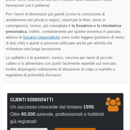
lavorazioni con il pellame).
Per i lavori di dimensioni più grandi (come la costruzione di
arredamento per privati e negozi, stand per le fiere, lavori in
cartongesso), invece, più consigliata è
la fissatrice o la chiodatrice
pneumatica.
Inoltre, contrariamente per quanto avveniva in passato,
adesso le
fissatrici pneumatiche
sono molto leggere (parliamo di meno
di due chili) e quindi si possono utilizzare anche per attività che
richiedono una lunga lavorazione.
Le spillatrici e le puntatrici, invece, servono per lavori di piccolo
calibro e si alimentano con 'punti' facilmente reperibili sul mercato.
Inoltre dispongono solitamente di attuazione di colpo a martello e
regolatore di profondità d'incasso.
CLIENTI SODDISFATTI
Un successo crescente dal lontano
1999
.
Oltre
80.000
aziende, professionisti e hobbisti
già registrati!