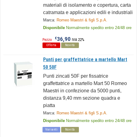
materiali di isolamento e copertura, carta
catramata e applicazioni edili e industriali
Marca:
Romeo Maestri & figli S.p.A.
Disponibile
Normalmente spedito entro 24/48 ore
36,90
€
Pezzo
IVA 22%
Offerta
Novità
Punti per graffettatrice a martello Mart
50 50F
Punti zincati 50F per fissatrice
graffettatrice a martello Mart 50 Romeo
Maestri in confezione da 5000 punti,
distanza 9,40 mm sezione quadra e
piatta
Marca:
Romeo Maestri & figli S.p.A.
Disponibile
Normalmente spedito entro 24/48 ore
Varianti
Novità