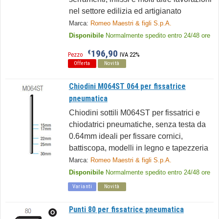
nel settore edilizia ed artigianato
Marca:
Romeo Maestri & figli S.p.A.
Disponibile
Normalmente spedito entro 24/48 ore
196,90
€
Pezzo
IVA 22%
Offerta
Novità
Chiodini M064ST 064 per fissatrice
pneumatica
Chiodini sottili M064ST per fissatrici e
chiodatrici pneumatiche, senza testa da
0.64mm ideali per fissare cornici,
battiscopa, modelli in legno e tapezzeria
Marca:
Romeo Maestri & figli S.p.A.
Disponibile
Normalmente spedito entro 24/48 ore
Varianti
Novità
Punti 80 per fissatrice pneumatica