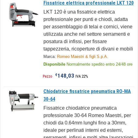
Fissatrice elettrica professionale LKT 120
LKT 120 è una fissatrice elettrica
professionale per punti e chiodi, adatta
per assemblaggio di telai e cornici, viene
utilizzata anche nel settore serramenti e
posatura di infissi, per fissare
tappezzeria, ricoperture di divani e mobili
Marca:
Romeo Maestri & figli S.p.A.
Disponibile
Normalmente spedito entro 24/48 ore
148,03
€
Pezzo
IVA 22%
Chiodatrice fissatrice pneumatica RO-MA
30-64
Fissatrice chiodatrice pneumatica
professionale 30-64 Romeo Maestri, per
chiodi da 0.64mm lunghi fino a 30mm,
ideale per perlinati interni ed esterni,
serramenti, infissi e molti altre lavorazioni