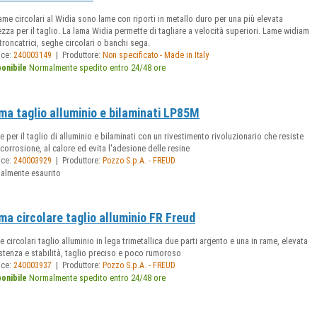
ame circolari al Widia sono lame con riporti in metallo duro per una più elevata
zza per il taglio. La lama Widia permette di tagliare a velocità superiori. Lame widiam
troncatrici, seghe circolari o banchi sega.
|
ice:
240003149
Produttore:
Non specificato - Made in Italy
Normalmente spedito entro 24/48 ore
ponibile
ma taglio alluminio e bilaminati LP85M
 per il taglio di alluminio e bilaminati con un rivestimento rivoluzionario che resiste
 corrosione, al calore ed evita l'adesione delle resine
|
ice:
240003929
Produttore:
Pozzo S.p.A. - FREUD
ualmente esaurito
ma circolare taglio alluminio FR Freud
 circolari taglio alluminio in lega trimetallica due parti argento e una in rame, elevata
stenza e stabilità, taglio preciso e poco rumoroso
|
ice:
240003937
Produttore:
Pozzo S.p.A. - FREUD
Normalmente spedito entro 24/48 ore
ponibile