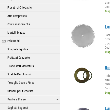
dia
Cod
Fissatrici Chiodatrici
Dis
Aria compressa
Chiavi meccaniche
La
Martelli Mazze
Lame
pron
Pale Badili
truc
Cod
Scalpelli Sgorbie
Dis
Frattazzi Cazzuole
Tracciatori Marcatura
Ri
Spatole Raschiatori
Ridu
circ
Tenaglie Cesoie Pinze
misu
Cod
Utensili per filettatura
Dis
Punte e Frese
La
Seghetti Segacci