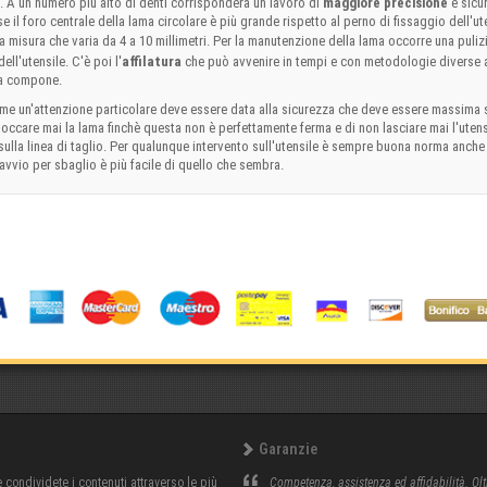
e. A un numero più alto di denti corrisponderà un lavoro di
maggiore precisione
e sicu
e il foro centrale della lama circolare è più grande rispetto al perno di fissaggio dell'u
misura che varia da 4 a 10 millimetri. Per la manutenzione della lama occorre una pulizia
ell'utensile. C'è poi l'
affilatura
che può avvenire in tempi e con metodologie diverse a
 la compone.
me un'attenzione particolare deve essere data alla sicurezza che deve essere massima si
occare mai la lama finchè questa non è perfettamente ferma e di non lasciare mai l'utens
sulla linea di taglio. Per qualunque intervento sull'utensile è sempre buona norma anch
'avvio per sbaglio è più facile di quello che sembra.
Garanzie
condividete i contenuti attraverso le più
Competenza, assistenza ed affidabilità. Olt