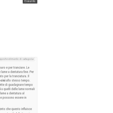
Esaurito
buro e per tranciare. Le
le lame a dentatura fine. Per
o per la tranciatura. Il
ecisi
allo stesso tempo.
rmette di guadagnare tempo
i
a quelli delle lame normali
lame a dentatura al
te possono essere in
nto che questo influisce