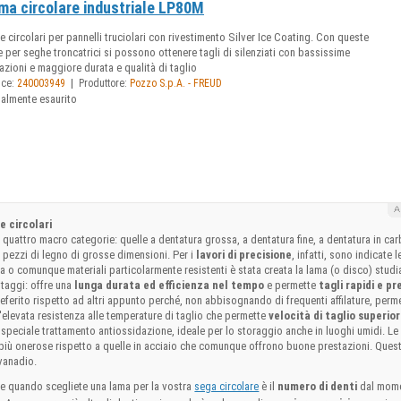
ma circolare industriale LP80M
 circolari per pannelli truciolari con rivestimento Silver Ice Coating. Con queste
 per seghe troncatrici si possono ottenere tagli di silenziati con bassissime
azioni e maggiore durata e qualità di taglio
|
ice:
240003949
Produttore:
Pozzo S.p.A. - FREUD
ualmente esaurito
 circolari
quattro macro categorie: quelle a dentatura grossa, a dentatura fine, a dentatura in car
 pezzi di legno di grosse dimensioni. Per i
lavori di precisione
, infatti, sono indicate 
ra o comunque materiali particolarmente resistenti è stata creata la lama (o disco) studiat
taggi: offre una
lunga durata ed efficienza nel tempo
e permette
tagli rapidi e pr
referito rispetto ad altri appunto perché, non abbisognando di frequenti affilature, pe
'elevata resistenza alle temperature di taglio che permette
velocità di taglio superior
speciale trattamento antiossidazione, ideale per lo storaggio anche in luoghi umidi. Le 
iù onerose rispetto a quelle in acciaio che comunque offrono buone prestazioni. Ques
vanadio.
te quando scegliete una lama per la vostra
è il
numero di denti
dal mome
sega circolare