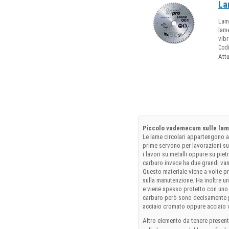
La
Lame
lame
vibr
Cod
Att
Piccolo vademecum sulle lame
Le lame circolari appartengono a 
prime servono per lavorazioni su
i lavori su metalli oppure su piet
carburo invece ha due grandi van
Questo materiale viene a volte p
sulla manutenzione. Ha inoltre un
e viene spesso protetto con uno 
carburo però sono decisamente p
acciaio cromato oppure acciaio 
Altro elemento da tenere presen