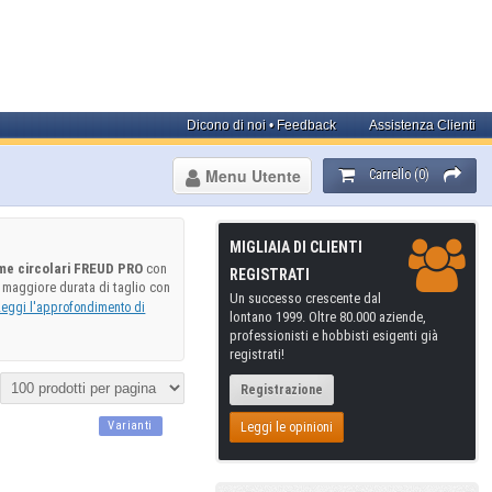
Dicono di noi • Feedback
Assistenza Clienti
Menu Utente
Carrello (0)
MIGLIAIA DI CLIENTI
me circolari FREUD PRO
con
REGISTRATI
e maggiore durata di taglio con
Un successo crescente dal
Leggi l'approfondimento di
lontano 1999. Oltre 80.000 aziende,
professionisti e hobbisti esigenti già
registrati!
Registrazione
Varianti
Leggi le opinioni