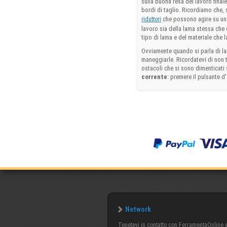
sulla buona resa del lavoro final
bordi di taglio. Ricordiamo che, s
che possono agire su una 
riduttori
lavoro sia della lama stessa che d
tipo di lama e del materiale che
Ovviamente quando si parla di la
maneggiarle. Ricordatevi di non t
ostacoli che si sono dimenticati 
corrente
: premere il pulsante d
Network
Tenetevi in contatto con FerramentaOnline e 