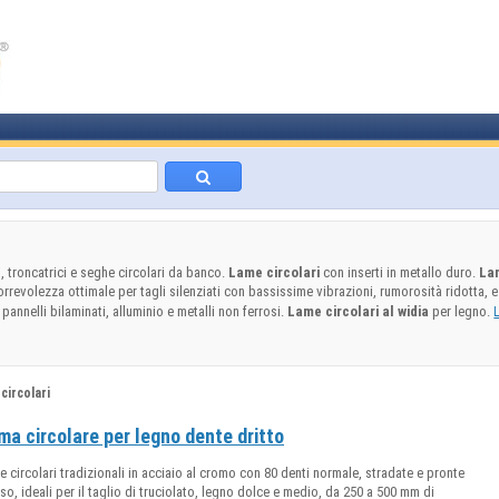
i, troncatrici e seghe circolari da banco.
Lame circolari
con inserti in metallo duro.
La
rrevolezza ottimale per tagli silenziati con bassissime vibrazioni, rumorosità ridotta, 
 pannelli bilaminati, alluminio e metalli non ferrosi.
Lame circolari al widia
per legno.
circolari
ma circolare per legno dente dritto
 circolari tradizionali in acciaio al cromo con 80 denti normale, stradate e pronte
uso, ideali per il taglio di truciolato, legno dolce e medio, da 250 a 500 mm di