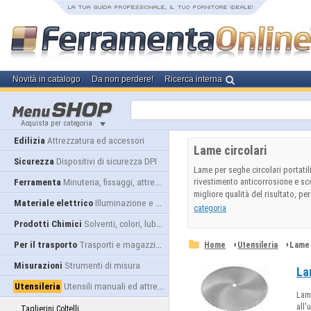
Novità in catalogo
Da non perdere!
Ricerca interna
Acquista per categoria
Edilizia
Attrezzatura ed accessori
Lame circolari
Sicurezza
Dispositivi di sicurezza DPI
Lame per seghe circolari portatil
rivestimento anticorrosione e sco
Ferramenta
Minuteria, fissaggi, attrezzatura
migliore qualità del risultato, per
Materiale elettrico
Illuminazione e alimentazione
categoria
Prodotti Chimici
Solventi, colori, lubrificanti...
Per il trasporto
Trasporti e magazzino
›
›
Home
Utensileria
Lame 
Misurazioni
Strumenti di misura
La
Utensileria
Utensili manuali ed attrezzature
Lame
all'
Taglierini Coltelli