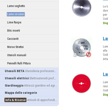
Lame seghetto
Le l
dure
Lame circolari
per 
Cod
Lime Raspe
Dis
Bits inserti
La
Cacciaviti
Lame
Morse Strettoi
alla
Cod
Utensili manuali
Att
Pennelli Rulli Pittura
Utensili BETA
Utensileria professionale
La
Utensili elettrici
Elettroutensili professionali
Lame
Giardinaggio
Attrezzi giardino ed agricoltura
resi
Cod
Mappa delle categorie
Dis
Info & Risorse
Articoli di approfondimento