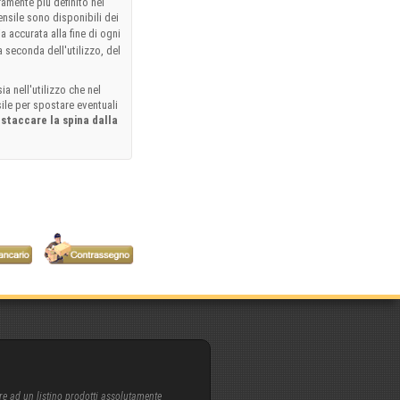
ramente più definito nei
tensile sono disponibili dei
 accurata alla fine di ogni
 seconda dell'utilizzo, del
a nell'utilizzo che nel
ile per spostare eventuali
e
staccare la spina dalla
re ad un listino prodotti assolutamente