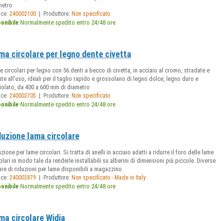
metro
|
ice:
240002100
Produttore:
Non specificato
Normalmente spedito entro 24/48 ore
ponibile
ma circolare per legno dente civetta
 circolari per legno con 56 denti a becco di civetta, in acciaio al cromo, stradate e
te all'uso, ideali per il taglio rapido e grossolano di legno dolce, legno duro e
iolato, da 400 a 600 mm di diametro
|
ice:
240002705
Produttore:
Non specificato
Normalmente spedito entro 24/48 ore
ponibile
duzione lama circolare
zione per lame circolari. Si tratta di anelli in acciaio adatti a ridurre il foro delle lame
olari in modo tale da renderle installabili su alberini di dimensioni più piccole. Diverse
re di riduzioni per lame disponibili a magazzino.
|
ice:
240002879
Produttore:
Non specificato - Made in Italy
Normalmente spedito entro 24/48 ore
ponibile
ma circolare Widia