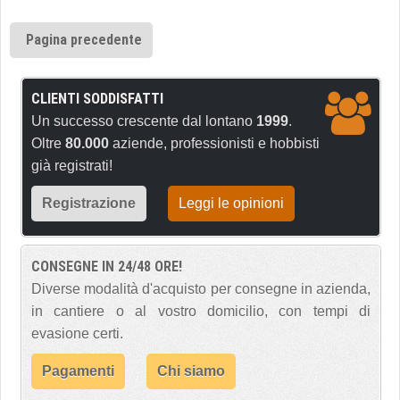
Pagina precedente
CLIENTI SODDISFATTI
Un successo crescente dal lontano
1999
.
Oltre
80.000
aziende, professionisti e hobbisti
già registrati!
Registrazione
Leggi le opinioni
CONSEGNE IN 24/48 ORE!
Diverse modalità d'acquisto per consegne in azienda,
in cantiere o al vostro domicilio, con tempi di
evasione certi.
Pagamenti
Chi siamo