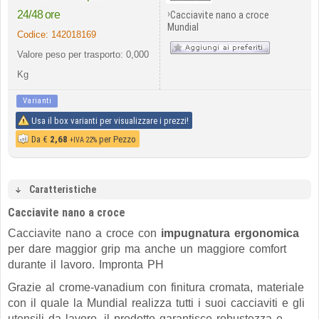
›
24/48 ore
Cacciavite nano a croce
Mundial
Codice:
142018169
Valore peso per trasporto: 0,000
Kg
Varianti
Usa il box varianti per visualizzare i prezzi!
Da
€
2,68
per Pezzo
+IVA 22%
Caratteristiche
Cacciavite nano a croce
Cacciavite nano a croce con
impugnatura ergonomica
per dare maggior grip ma anche un maggiore comfort
durante il lavoro. Impronta PH
Grazie al crome-vanadium con finitura cromata, materiale
con il quale la Mundial realizza tutti i suoi cacciaviti e gli
utensili da lavoro, il prodotto garantisce robustezza e