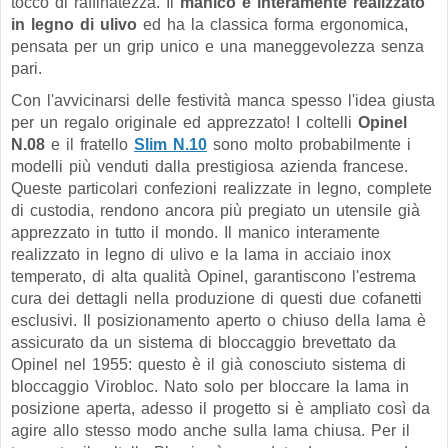
tocco di raffinatezza. Il
manico è interamente realizzato
in legno di ulivo
ed ha la classica forma ergonomica,
pensata per un grip unico e una maneggevolezza senza
pari.
Con l'avvicinarsi delle festività manca spesso l'idea giusta
per un regalo originale ed apprezzato! I coltelli
Opinel
N.08
e il fratello
Slim N.10
sono molto probabilmente i
modelli più venduti dalla prestigiosa azienda francese.
Queste particolari confezioni realizzate in legno, complete
di custodia, rendono ancora più pregiato un utensile già
apprezzato in tutto il mondo. Il manico interamente
realizzato in legno di ulivo e la lama in acciaio inox
temperato, di alta qualità Opinel, garantiscono l'estrema
cura dei dettagli nella produzione di questi due cofanetti
esclusivi. Il posizionamento aperto o chiuso della lama è
assicurato da un sistema di bloccaggio brevettato da
Opinel nel 1955: questo è il già conosciuto sistema di
bloccaggio Virobloc. Nato solo per bloccare la lama in
posizione aperta, adesso il progetto si è ampliato così da
agire allo stesso modo anche sulla lama chiusa. Per il