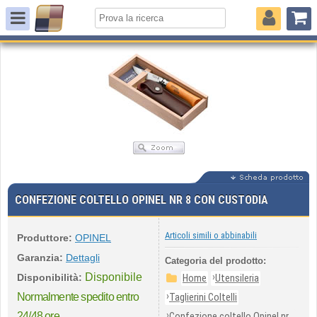
CONFEZIONE COLTELLO OPINEL NR 8 CON CUSTODIA
Articoli simili o abbinabili
Produttore:
OPINEL
Garanzia:
Dettagli
Categoria del prodotto:
Disponibile
›
Disponibilità:
Home
Utensileria
›
Normalmente spedito entro
Taglierini Coltelli
›
24/48 ore
Confezione coltello Opinel nr