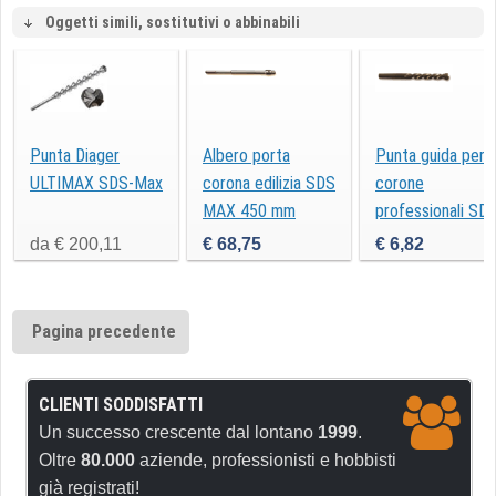
Oggetti simili, sostitutivi o abbinabili
Punta Diager
Albero porta
Punta guida per
ULTIMAX SDS-Max
corona edilizia SDS
corone
MAX 450 mm
professionali SD
MAX
da € 200,11
€ 68,75
€ 6,82
Pagina precedente
CLIENTI SODDISFATTI
Un successo crescente dal lontano
1999
.
Oltre
80.000
aziende, professionisti e hobbisti
già registrati!