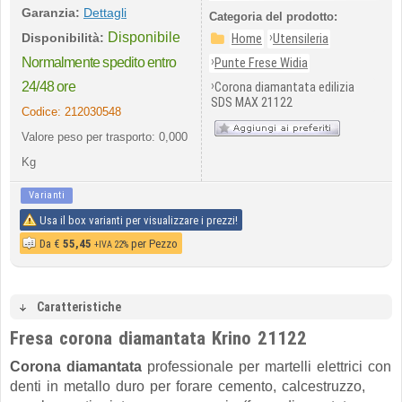
Garanzia:
Dettagli
Categoria del prodotto:
Disponibile
›
Disponibilità:
Home
Utensileria
›
Normalmente spedito entro
Punte Frese Widia
›
24/48 ore
Corona diamantata edilizia
SDS MAX 21122
Codice:
212030548
Valore peso per trasporto: 0,000
Kg
Varianti
Usa il box varianti per visualizzare i prezzi!
Da
€
55,45
per Pezzo
+IVA 22%
Caratteristiche
Fresa corona diamantata Krino 21122
Corona diamantata
professionale per martelli elettrici con
denti in metallo duro per forare cemento, calcestruzzo,