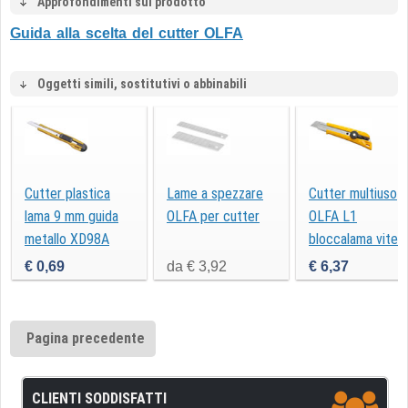
Approfondimenti sul prodotto
Guida alla scelta del cutter OLFA
Oggetti simili, sostitutivi o abbinabili
Cutter plastica
Lame a spezzare
Cutter multiuso
lama 9 mm guida
OLFA per cutter
OLFA L1
metallo XD98A
bloccalama vite 
mm
€ 0,69
da € 3,92
€ 6,37
Pagina precedente
CLIENTI SODDISFATTI