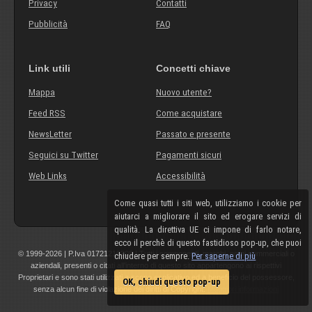
Privacy
Contatti
Pubblicità
FAQ
Link utili
Concetti chiave
Mappa
Nuovo utente?
Feed RSS
Come acquistare
NewsLetter
Passato e presente
Seguici su Twitter
Pagamenti sicuri
Web Links
Accessibilità
Come quasi tutti i siti web, utilizziamo i cookie per
aiutarci a migliorare il sito ed erogare servizi di
qualità. La direttiva UE ci impone di farlo notare,
ecco il perchè di questo fastidioso pop-up, che puoi
© 1999-2026 | P.Iva 01721210308 | Tutti i componenti, marchi, nomi commerciali o
chiudere per sempre.
Per saperne di più
aziendali, presenti o citati all'interno di questo sito appartengono ai rispettivi
Proprietari e sono stati utilizzati a scopo esplicativo ed a beneficio del possessore,
OK, chiudi questo pop-up
senza alcun fine di violazione dei diritti di Copyright.
Maggiori informazioni