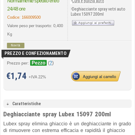
›
Normalmente spedito entro
Cura e pulizia auto
›
24/48 ore
Deghiacciante spray vetri auto
Lubex 15097 200ml
Codice:
166009500
Valore peso per trasporto: 0,400
Kg
Novità
PREZZO E CONFEZIONAMENTO
Pezzo
(
?
)
Prezzo per:
€
1,74
Aggiungi al carrello
+IVA 22%
Caratteristiche
Deghiacciante spray Lubex 15097 200ml
Lubex spray elimina ghiaccio è un deghiacciante in grado
di rimuovere con estrema efficacia e rapidità il ghiaccio