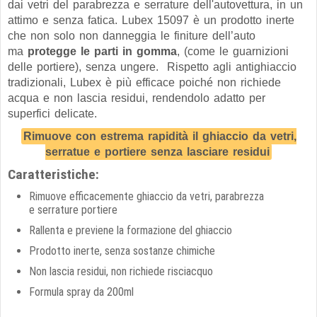
dai vetri del parabrezza e serrature dell'autovettura, in un
attimo e senza fatica. Lubex 15097 è un prodotto inerte
che non solo non danneggia le finiture dell’auto
ma
protegge le parti in gomma
, (come le guarnizioni
delle portiere), senza ungere. Rispetto agli antighiaccio
tradizionali, Lubex è più efficace poiché non richiede
acqua e non lascia residui, rendendolo adatto per
superfici delicate.
Rimuove con estrema rapidità il ghiaccio da vetri,
serratue e portiere senza lasciare residui
Caratteristiche:
Rimuove efficacemente ghiaccio da vetri, parabrezza
e serrature portiere
Rallenta e previene la formazione del ghiaccio
Prodotto inerte, senza sostanze chimiche
Non lascia residui, non richiede risciacquo
Formula spray da 200ml