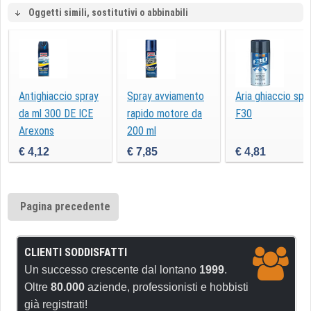
Oggetti simili, sostitutivi o abbinabili
Antighiaccio spray
Spray avviamento
Aria ghiaccio spr
da ml 300 DE ICE
rapido motore da
F30
Arexons
200 ml
€ 4,12
€ 7,85
€ 4,81
Pagina precedente
CLIENTI SODDISFATTI
Un successo crescente dal lontano
1999
.
Oltre
80.000
aziende, professionisti e hobbisti
già registrati!