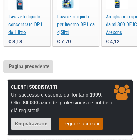
Lavavetri liquido
Lavavetri liquido
Antighiaccio spra
concentrato DP1
per inverno DP1 da
da ml 300 DE ICE
da 1 litro
4,5litri
Arexons
€ 8,18
€ 7,79
€ 4,12
Pagina precedente
CLIENTI SODDISFATTI
Un successo crescente dal lontano
1999
.
Oltre
80.000
aziende, professionisti e hobbisti
già registrati!
Registrazione
Leggi le opinioni