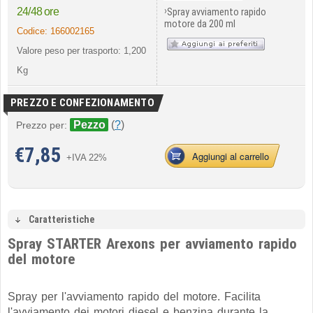
›
24/48 ore
Spray avviamento rapido
motore da 200 ml
Codice:
166002165
Valore peso per trasporto: 1,200
Kg
PREZZO E CONFEZIONAMENTO
Pezzo
(
?
)
Prezzo per:
€
7,85
Aggiungi al carrello
+IVA 22%
Caratteristiche
Spray STARTER Arexons per avviamento rapido
del motore
Spray per l'avviamento rapido del motore. Facilita
l'avviamento dei motori diesel e benzina durante la