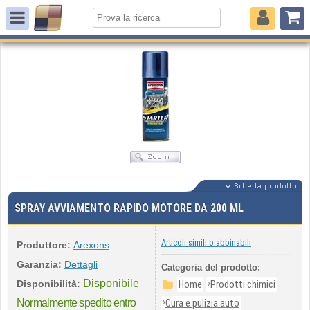
SPRAY AVVIAMENTO RAPIDO MOTORE DA 200 ML
Articoli simili o abbinabili
Produttore:
Arexons
Garanzia:
Dettagli
Categoria del prodotto:
Disponibile
›
Disponibilità:
Home
Prodotti chimici
›
Normalmente spedito entro
Cura e pulizia auto