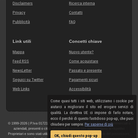
Disclaimers
Ricerca interna
Privacy
Contatti
Pubblicità
FAQ
Link utili
Concetti chiave
Mappa
Nuovo utente?
Feed RSS
Come acquistare
NewsLetter
Passato e presente
Seguici su Twitter
Pagamenti sicuri
Web Links
Accessibilità
Come quasi tutti i siti web, utilizziamo i cookie per
aiutarci a migliorare il sito ed erogare servizi di
qualità. La direttiva UE ci impone di farlo notare,
ecco il perchè di questo fastidioso pop-up, che puoi
© 1999-2026 | P.Iva 01721210308 | Tutti i componenti, marchi, nomi commerciali o
chiudere per sempre.
Per saperne di più
aziendali, presenti o citati all'interno di questo sito appartengono ai rispettivi
Proprietari e sono stati utilizzati a scopo esplicativo ed a beneficio del possessore,
OK, chiudi questo pop-up