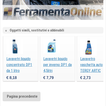
Oggetti simili, sostitutivi o abbinabili
Lavavetri liquido
Lavavetri liquido
Lavavetro
concentrato DP1
per inverno DP1 da
vaschetta auto
da 1 litro
4,5litri
TERGY ARTIC
Mafra 250 ml
€ 8,18
€ 7,79
€ 2,73
Pagina precedente