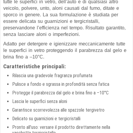
tutte le superfici in vetro, dell’auto e di qualsiasi altro
veicolo, polvere, unto, aloni causati dal fumo, ditate e
sporco in genere. La sua formulazione è studiata per
essere delicata su guarnizioni e tergicristalli,
preservandone l’efficienza nel tempo. Risultato garantito,
senza lasciare aloni o imperfezioni.
Adatto per detergere e igienizzare meccanicamente tutte
le superfici in vetro proteggendo
il parabrezza dal gelo e
brina fino a –10°C.
Caratteristiche principali:
R
ilascia una gradevole fragranza profumata
Pulisce a fondo e sgrassa in profondità senza fatica
P
rotegge il parabrezza dal gelo e brina fino a –10°C
Lascia le superfici senza aloni
G
arantisce scorrevolezza alle spazzole tergivetro
Delicato su guarnizioni e tergicristalli
Pronto all'uso: v
ersare il prodotto direttamente nella
vaschetta tergicristallo