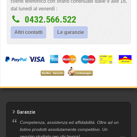
clienti telefonico con orario continuato dalle 9 alle 18,
dal lunedì al venerdì :
0432.566.522
Altri contatti
Le garanzie
Garanzie
Competenza, assistenza ed affidabilità. Oltre ad un
listino prodotti assolutamente competitivo. Un
servizio studiato per chi lavora!