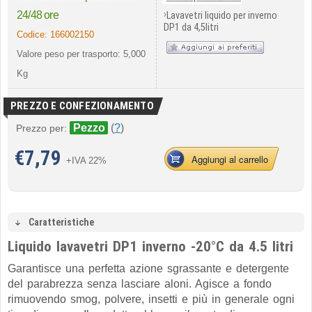
›
24/48 ore
Lavavetri liquido per inverno
DP1 da 4,5litri
Codice:
166002150
Valore peso per trasporto: 5,000
Kg
PREZZO E CONFEZIONAMENTO
Pezzo
(
?
)
Prezzo per:
€
7,79
Aggiungi al carrello
+IVA 22%
Caratteristiche
Liquido lavavetri DP1 inverno -20°C da 4.5 litri
Garantisce una perfetta azione sgrassante e detergente
del parabrezza senza lasciare aloni. Agisce a fondo
rimuovendo smog, polvere, insetti e più in generale ogni