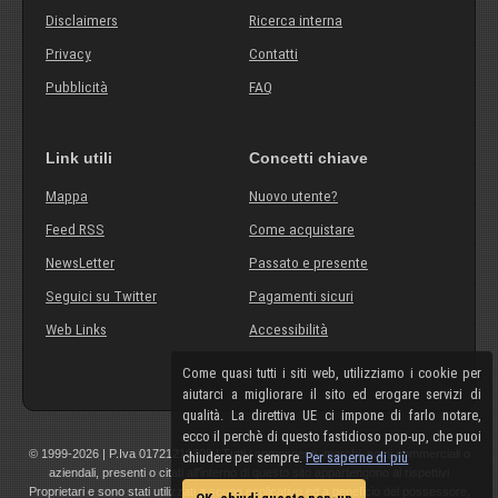
Disclaimers
Ricerca interna
Privacy
Contatti
Pubblicità
FAQ
Link utili
Concetti chiave
Mappa
Nuovo utente?
Feed RSS
Come acquistare
NewsLetter
Passato e presente
Seguici su Twitter
Pagamenti sicuri
Web Links
Accessibilità
Come quasi tutti i siti web, utilizziamo i cookie per
aiutarci a migliorare il sito ed erogare servizi di
qualità. La direttiva UE ci impone di farlo notare,
ecco il perchè di questo fastidioso pop-up, che puoi
© 1999-2026 | P.Iva 01721210308 | Tutti i componenti, marchi, nomi commerciali o
chiudere per sempre.
Per saperne di più
aziendali, presenti o citati all'interno di questo sito appartengono ai rispettivi
Proprietari e sono stati utilizzati a scopo esplicativo ed a beneficio del possessore,