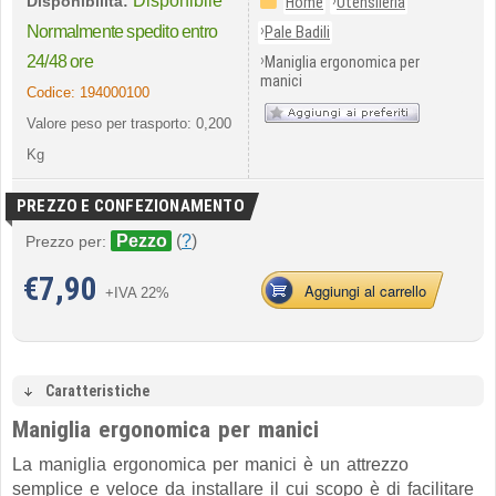
Disponibile
›
Disponibilità:
Home
Utensileria
›
Normalmente spedito entro
Pale Badili
›
24/48 ore
Maniglia ergonomica per
manici
Codice:
194000100
Valore peso per trasporto: 0,200
Kg
PREZZO E CONFEZIONAMENTO
Pezzo
(
?
)
Prezzo per:
€
7,90
Aggiungi al carrello
+IVA 22%
Caratteristiche
Maniglia ergonomica per manici
La maniglia ergonomica per manici è un attrezzo
semplice e veloce da installare il cui scopo è di facilitare