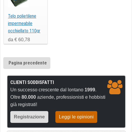
Telo polietilene
impermeabile
occhiellato 110gr
da € 60,78
Pagina precedente
CLIENTI SODDISFATTI
Un successo crescente dal lontano
1999
.
Oltre
80.000
aziende, professionisti e hobbisti
già registrati!
Registrazione
Leggi le opinioni