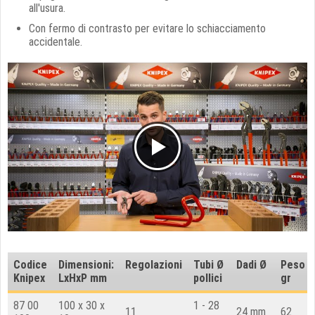
all'usura.
Con fermo di contrasto per evitare lo schiacciamento
accidentale.
Codice
Dimensioni:
Regolazioni
T
ubi Ø
Dadi
Ø
Peso
Knipex
LxHxP mm
pollici
gr
87 00
100 x 30 x
1 - 28
11
24 mm
62