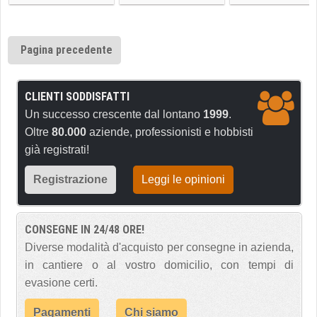
Pagina precedente
CLIENTI SODDISFATTI
Un successo crescente dal lontano
1999
.
Oltre
80.000
aziende, professionisti e hobbisti
già registrati!
Registrazione
Leggi le opinioni
CONSEGNE IN 24/48 ORE!
Diverse modalità d'acquisto per consegne in azienda,
in cantiere o al vostro domicilio, con tempi di
evasione certi.
Pagamenti
Chi siamo