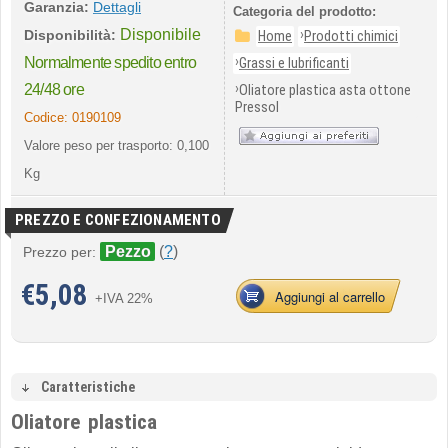
Garanzia:
Dettagli
Categoria del prodotto:
Disponibile
›
Disponibilità:
Home
Prodotti chimici
›
Normalmente spedito entro
Grassi e lubrificanti
›
24/48 ore
Oliatore plastica asta ottone
Pressol
Codice:
0190109
Valore peso per trasporto: 0,100
Kg
PREZZO E CONFEZIONAMENTO
Pezzo
(
?
)
Prezzo per:
€
5,08
Aggiungi al carrello
+IVA 22%
Caratteristiche
Oliatore plastica