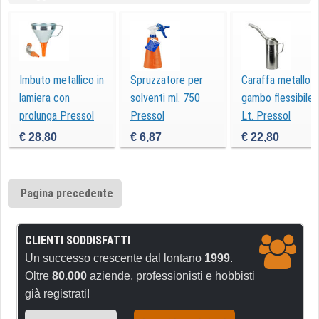
Imbuto metallico in
Spruzzatore per
Caraffa metallo
lamiera con
solventi ml. 750
gambo flessibile 
prolunga Pressol
Pressol
Lt. Pressol
€ 28,80
€ 6,87
€ 22,80
Pagina precedente
CLIENTI SODDISFATTI
Un successo crescente dal lontano
1999
.
Oltre
80.000
aziende, professionisti e hobbisti
già registrati!