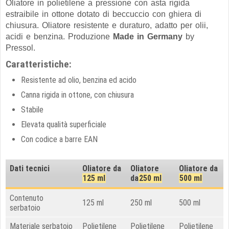
Oliatore in polietilene a pressione con asta rigida
estraibile in ottone dotato di beccuccio con ghiera di
chiusura. Oliatore resistente e duraturo, adatto per olii,
acidi e benzina. Produzione
Made in Germany
by
Pressol.
Caratteristiche:
Resistente ad olio, benzina ed acido
Canna rigida in ottone, con chiusura
Stabile
Elevata qualità superficiale
Con codice a barre EAN
Dati tecnici
Oliatore da
Oliatore
Oliatore da
125 ml
da
250 ml
500 ml
Contenuto
125 ml
250 ml
500 ml
serbatoio
Materiale serbatoio
Polietilene
Polietilene
Polietilene