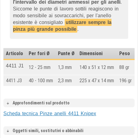
l'intervallo dei diametri ammessi per gli anelli
.
Siccome le punte di lavoro sottili reagiscono in
modo sensibile ai sovraccarichi, per l'anello
esistente è consigliato
utilizzare sempre la
pinza più grande possibile
.
Articolo
Per fori Ø
Punte Ø
Dimensioni
Peso
4411 J1
12 - 25 mm
1,3 mm
140 x 51 x 12 mm
88 gr
4411 J3
40 - 100 mm
2,3 mm
225 x 47 x 14 mm
196 gr
Approfondimenti sul prodotto
Scheda tecnica Pinze anelli 4411 Knipex
Oggetti simili, sostitutivi o abbinabili