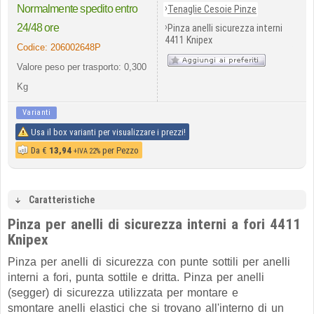
›
Normalmente spedito entro
Tenaglie Cesoie Pinze
›
24/48 ore
Pinza anelli sicurezza interni
4411 Knipex
Codice:
206002648P
Valore peso per trasporto: 0,300
Kg
Varianti
Usa il box varianti per visualizzare i prezzi!
Da
€
13,94
per Pezzo
+IVA 22%
Caratteristiche
Pinza per anelli di sicurezza interni a fori 4411
Knipex
Pinza per anelli di sicurezza con punte sottili per anelli
interni a fori, punta sottile e dritta.
Pinza per
anelli
(segger)
di sicurezza
utilizzata per montare e
smontare
anelli elastici che si trovano all'interno di un