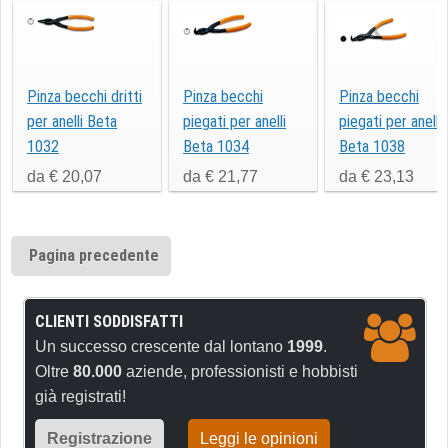
Pinza becchi dritti
Pinza becchi
Pinza becchi
per anelli Beta
piegati per anelli
piegati per anelli
1032
Beta 1034
Beta 1038
da € 20,07
da € 21,77
da € 23,13
Pagina precedente
CLIENTI SODDISFATTI
Un successo crescente dal lontano
1999
.
Oltre
80.000
aziende, professionisti e hobbisti
già registrati!
Registrazione
Leggi le opinioni