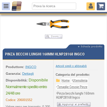
PINZA BECCHI LUNGHI 160MM HLNP28168 INGCO
Articoli simili o abbinabili
Produttore:
INGCO
Garanzia:
Dettagli
Categoria del prodotto:
Disponibile
›
Disponibilità:
Home
Utensileria
›
Normalmente spedito entro
Tenaglie Cesoie Pinze
›
24/48 ore
Pinza becchi lunghi 160mm
HLNP28168 Ingco
Codice:
206001552
Valore peso per trasporto: 0,200