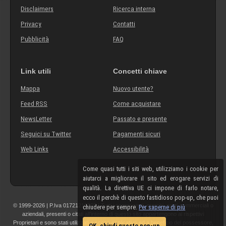
Disclaimers
Ricerca interna
Privacy
Contatti
Pubblicità
FAQ
Link utili
Concetti chiave
Mappa
Nuovo utente?
Feed RSS
Come acquistare
NewsLetter
Passato e presente
Seguici su Twitter
Pagamenti sicuri
Web Links
Accessibilità
Come quasi tutti i siti web, utilizziamo i cookie per
aiutarci a migliorare il sito ed erogare servizi di
qualità. La direttiva UE ci impone di farlo notare,
ecco il perchè di questo fastidioso pop-up, che puoi
© 1999-2026 | P.Iva 01721210308 | Tutti i componenti, marchi, nomi commerciali o
chiudere per sempre.
Per saperne di più
aziendali, presenti o citati all'interno di questo sito appartengono ai rispettivi
Proprietari e sono stati utilizzati a scopo esplicativo ed a beneficio del possessore,
OK, chiudi questo pop-up