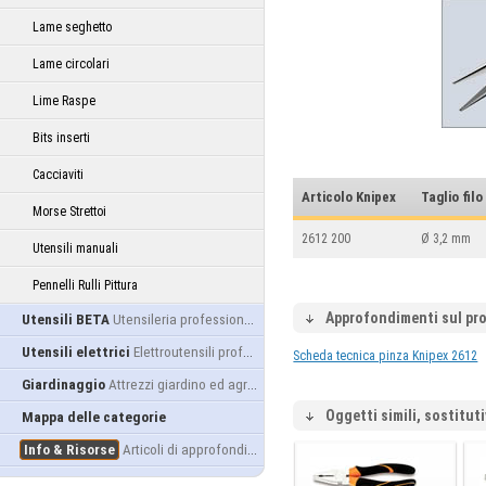
Lame seghetto
Lame circolari
Lime Raspe
Bits inserti
Cacciaviti
Articolo Knipex
Taglio fil
Morse Strettoi
2612 200
Ø 3,2 mm
Utensili manuali
Pennelli Rulli Pittura
Approfondimenti sul pr
Utensili BETA
Utensileria professionale
Utensili elettrici
Elettroutensili professionali
Scheda tecnica pinza Knipex 2612
Giardinaggio
Attrezzi giardino ed agricoltura
Oggetti simili, sostituti
Mappa delle categorie
Info & Risorse
Articoli di approfondimento