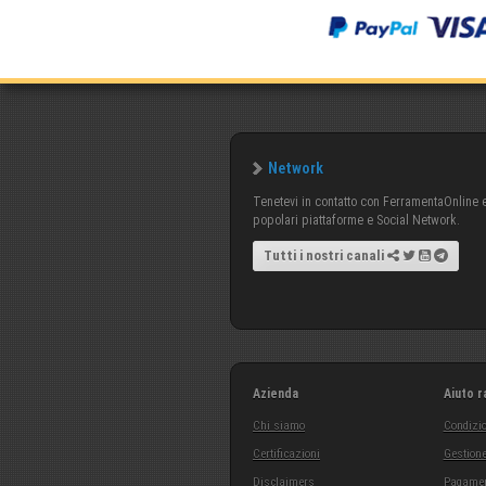
Network
Tenetevi in contatto con FerramentaOnline e 
popolari piattaforme e Social Network.
Tutti i nostri canali
Azienda
Aiuto r
Chi siamo
Condizio
Certificazioni
Gestione
Disclaimers
Pagamen