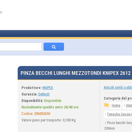
PINZA BECCHI LUNGHI MEZZOTONDI KNIPEX 261
Produttore:
Articoli simili o abb
KNIPEX
Garanzia:
Dettagli
Categoria del pr
Disponibilità:
Disponibile
›
Home
Uten
Normalmente spedito entro 24/48 ore
Codice:
206002650
›
Tenaglie Cesoie 
Valore peso per trasporto: 0,100 Kg
›
Pinza becchi lun
200mm