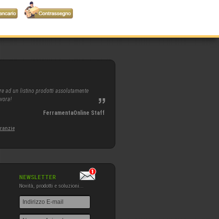
re ad un listino prodotti assolutamente
avora!
FerramentaOnline Staff
aranzie
NEWSLETTER
Novità, prodotti e soluzioni...