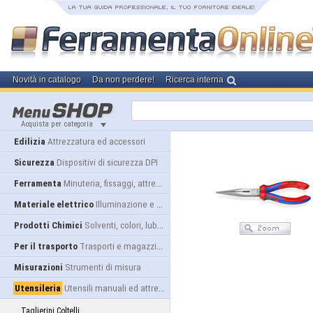
Novità in catalogo
Da non perdere!
Ricerca interna
Acquista per categoria
Edilizia
Attrezzatura ed accessori
Sicurezza
Dispositivi di sicurezza DPI
Ferramenta
Minuteria, fissaggi, attrezzatura
Materiale elettrico
Illuminazione e alimentazione
Prodotti Chimici
Solventi, colori, lubrificanti...
Per il trasporto
Trasporti e magazzino
Misurazioni
Strumenti di misura
Utensileria
Utensili manuali ed attrezzature
Taglierini Coltelli