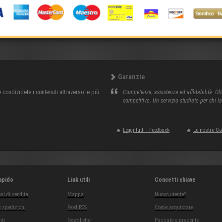
Garanzie
condividete i contenuti attraverso le più
Competenza, assistenza ed affidabilità. Olt
competitivo. Un servizio studiato per chi l
Leggi tutti i Feedback
Le nostre G
apido
Link utili
Concetti chiave
ni di vendita
Mappa
Nuovo utente?
 spedizioni
Feed RSS
Come acquistare
ti
NewsLetter
Passato e presente