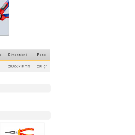
a
Dimensioni
Peso
200x53x18 mm
201 gr