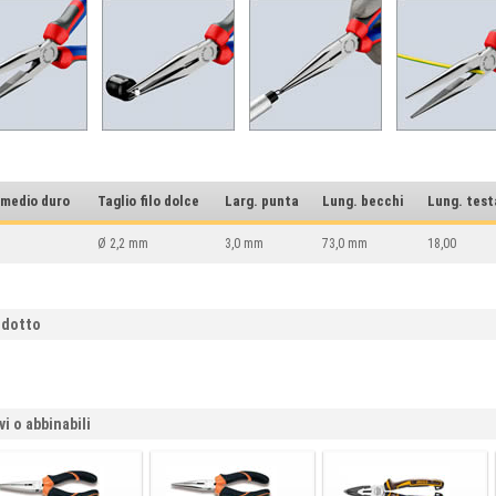
o medio duro
Taglio filo dolce
Larg. punta
Lung. becchi
Lung. test
Ø 2,2 mm
3,0 mm
73,0 mm
18,00
odotto
vi o abbinabili