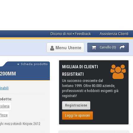
Dicono di noi • Feedback
Assistenza Clienti
Menu Utente
Carrello (0)
MIGLIAIA DI CLIENTI
2 200MM
REGISTRATI
Un successo crescente dal
lontano 1999. Oltre 80.000 aziende,
inabili
professionisti e hobbisti esigenti già
registrati!
odotto:
Registrazione
sileria
Pinze
Leggi le opinioni
ghi mezzotondi Knipex 2612