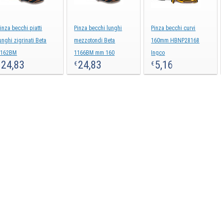
inza becchi piatti
Pinza becchi lunghi
Pinza becchi curvi
unghi zigrinati Beta
mezzotondi Beta
160mm HBNP28168
1162BM
1166BM mm 160
Ingco
24,83
24,83
5,16
€
€
€