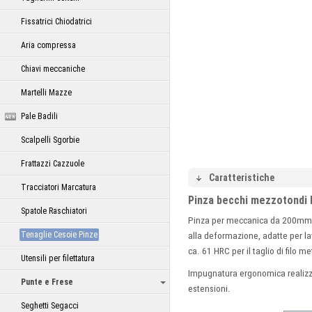
Fissatrici Chiodatrici
Aria compressa
Chiavi meccaniche
Martelli Mazze
Pale Badili
Scalpelli Sgorbie
Frattazzi Cazzuole
Caratteristiche
Tracciatori Marcatura
Pinza becchi mezzotondi 
Spatole Raschiatori
Pinza per meccanica da 200mm co
Tenaglie Cesoie Pinze
alla deformazione, adatte per la
ca. 61 HRC per il taglio di filo 
Utensili per filettatura
Impugnatura ergonomica realizz
Punte e Frese
estensioni.
Seghetti Segacci