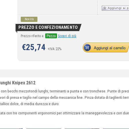
Novità
PREZZO E CONFEZIONAMENTO
Pezzo
Prezzo riferito a:
Scopri di più
€
25,74
Aggiungi al carrello
+IVA 22%
lunghi Knipex 2612
n becchi mezzotondi lunghi, terminanti a punta e con tronchese. Punte di precis
vori di presa e taglio nel campo della meccanica fine. Pinza dotata di taglienti t
metallico dolce, di media durezza e duro
ata con tre componenti ergonomici per ottimizzare la maneggevolezza e con due 