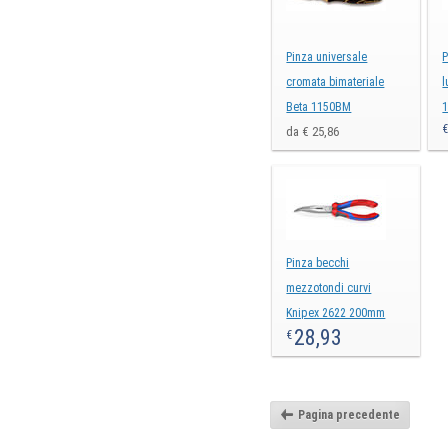
Pinza universale
P
cromata bimateriale
l
Beta 1150BM
da € 25,86
Pinza becchi
mezzotondi curvi
Knipex 2622 200mm
28,93
€
Pagina precedente