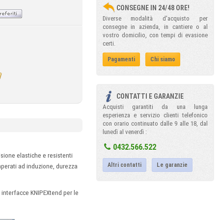
CONSEGNE IN 24/48 ORE!
Diverse modalità d'acquisto per
consegne in azienda, in cantiere o al
vostro domicilio, con tempi di evasione
certi.
Pagamenti
Chi siamo
CONTATTI E GARANZIE
Acquisti garantiti da una lunga
esperienza e servizio clienti telefonico
con orario continuato dalle 9 alle 18, dal
lunedì al venerdì :
0432.566.522
ione elastiche e resistenti
Altri contatti
Le garanzie
emperati ad induzione, durezza
interfacce KNIPEXtend per le